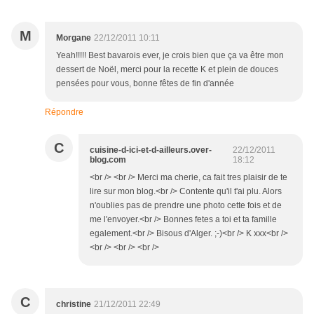
M
Morgane
22/12/2011 10:11
Yeah!!!!! Best bavarois ever, je crois bien que ça va être mon
dessert de Noël, merci pour la recette K et plein de douces
pensées pour vous, bonne fêtes de fin d'année
Répondre
C
cuisine-d-ici-et-d-ailleurs.over-
22/12/2011
blog.com
18:12
<br /> <br /> Merci ma cherie, ca fait tres plaisir de te
lire sur mon blog.<br /> Contente qu'il t'ai plu. Alors
n'oublies pas de prendre une photo cette fois et de
me l'envoyer.<br /> Bonnes fetes a toi et ta famille
egalement.<br /> Bisous d'Alger. ;-)<br /> K xxx<br />
<br /> <br /> <br />
C
christine
21/12/2011 22:49