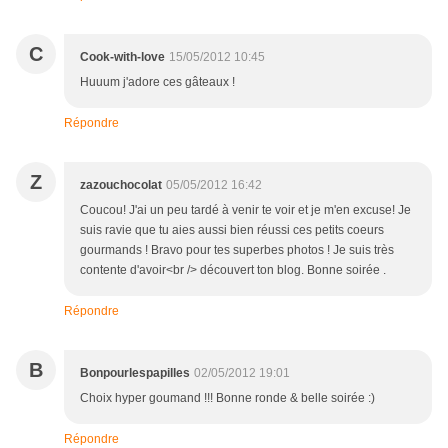
C
Cook-with-love
15/05/2012 10:45
Huuum j'adore ces gâteaux !
Répondre
Z
zazouchocolat
05/05/2012 16:42
Coucou! J'ai un peu tardé à venir te voir et je m'en excuse! Je
suis ravie que tu aies aussi bien réussi ces petits coeurs
gourmands ! Bravo pour tes superbes photos ! Je suis très
contente d'avoir<br /> découvert ton blog. Bonne soirée .
Répondre
B
Bonpourlespapilles
02/05/2012 19:01
Choix hyper goumand !!! Bonne ronde & belle soirée :)
Répondre