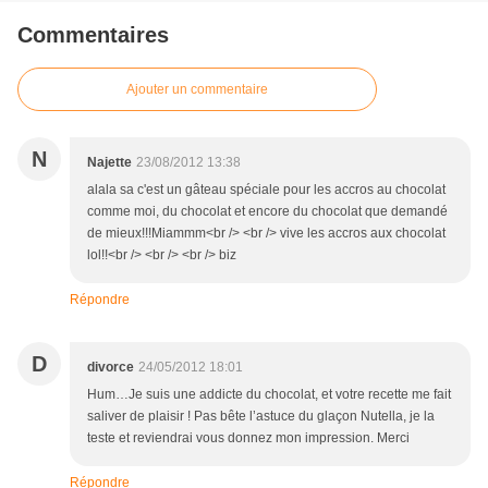
Commentaires
Ajouter un commentaire
N
Najette
23/08/2012 13:38
alala sa c'est un gâteau spéciale pour les accros au chocolat
comme moi, du chocolat et encore du chocolat que demandé
de mieux!!!Miammm<br /> <br /> vive les accros aux chocolat
lol!!<br /> <br /> <br /> biz
Répondre
D
divorce
24/05/2012 18:01
Hum…Je suis une addicte du chocolat, et votre recette me fait
saliver de plaisir ! Pas bête l’astuce du glaçon Nutella, je la
teste et reviendrai vous donnez mon impression. Merci
Répondre