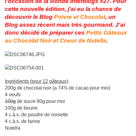
l'occasion de la Ronde Interblogs #27. Pour
cette nouvelle édition, j'ai eu la chance de
découvrir le Blog
Poivre et Chocolat
, un
Blog assez récent mais très gourmand. J'ai
donc décidé de préparer ces
Petits Gâteaux
au Chocolat Noir et Coeur de Nutella
.
Ingrédients (pour 12 gâteaux)
:
200g de chocolat noir (a 74% de cacao pour moi)
4 oeufs
100g
de sucre 80g
pour moi
100g de beurre
4 c.à.s. de poudre de noisette
4 c.à.s. de farine
Nutella