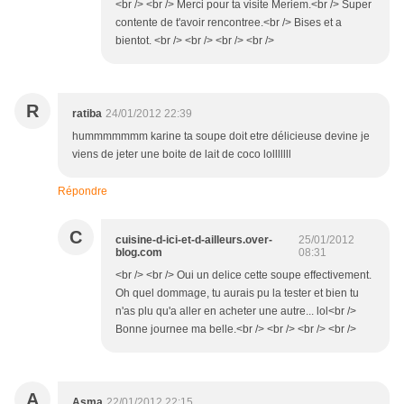
<br /> <br /> Merci pour ta visite Meriem.<br /> Super
contente de t'avoir rencontree.<br /> Bises et a
bientot. <br /> <br /> <br /> <br />
R
ratiba
24/01/2012 22:39
hummmmmmm karine ta soupe doit etre délicieuse devine je
viens de jeter une boite de lait de coco lolllllll
Répondre
C
cuisine-d-ici-et-d-ailleurs.over-
25/01/2012
blog.com
08:31
<br /> <br /> Oui un delice cette soupe effectivement.
Oh quel dommage, tu aurais pu la tester et bien tu
n'as plu qu'a aller en acheter une autre... lol<br />
Bonne journee ma belle.<br /> <br /> <br /> <br />
A
Asma
22/01/2012 22:15