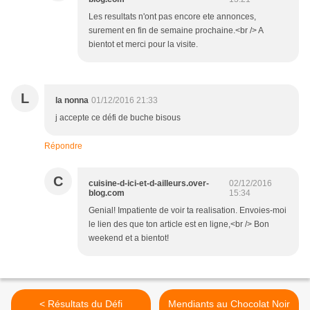
Les resultats n'ont pas encore ete annonces,
surement en fin de semaine prochaine.<br /> A
bientot et merci pour la visite.
L
la nonna
01/12/2016 21:33
j accepte ce défi de buche bisous
Répondre
C
cuisine-d-ici-et-d-ailleurs.over-
02/12/2016
blog.com
15:34
Genial! Impatiente de voir ta realisation. Envoies-moi
le lien des que ton article est en ligne,<br /> Bon
weekend et a bientot!
< Résultats du Défi
Mendiants au Chocolat Noir