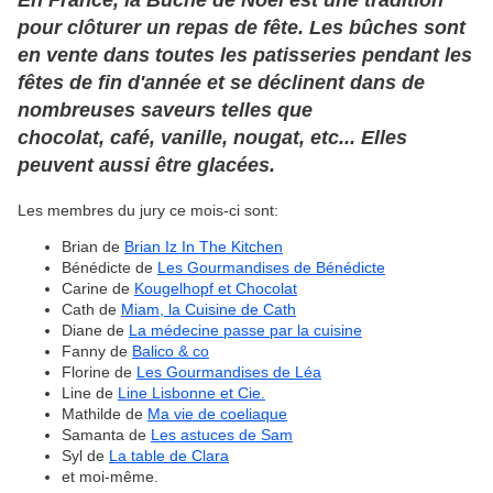
En France, la Bûche de Noël est une tradition
pour clôturer un repas de fête. Les bûches sont
en vente dans toutes les patisseries pendant les
fêtes de fin d'année et se déclinent dans de
nombreuses saveurs telles que
chocolat, café, vanille, nougat, etc... Elles
peuvent aussi être glacées.
Les membres du jury ce mois-ci sont:
Brian de
Brian Iz In The Kitchen
Bénédicte de
Les Gourmandises de Bénédicte
Carine de
Kougelhopf et Chocolat
Cath de
Miam, la Cuisine de Cath
Diane de
La médecine passe par la cuisine
Fanny de
Balico & co
Florine de
Les Gourmandises de Léa
Line de
Line Lisbonne et Cie.
Mathilde de
Ma vie de coeliaque
Samanta de
Les astuces de Sam
Syl de
La table de Clara
et moi-même.