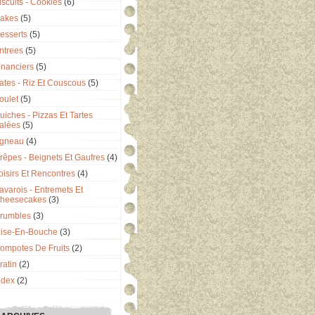
iscuits - Cookies
(6)
akes
(5)
esserts
(5)
ntrees
(5)
inanciers
(5)
ates - Riz Et Couscous
(5)
oulet
(5)
uiches - Pizzas Et Tartes
alées
(5)
gneau
(4)
rêpes - Beignets Et Gaufres
(4)
oisirs Et Rencontres
(4)
avarois - Entremets Et
heesecakes
(3)
rumbles
(3)
ise-En-Bouche
(3)
ompotes De Fruits
(2)
ratin
(2)
ndex
(2)