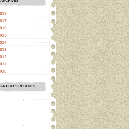
ARCHIVES
018
017
016
015
014
013
012
011
010
ARTICLES RÉCENTS