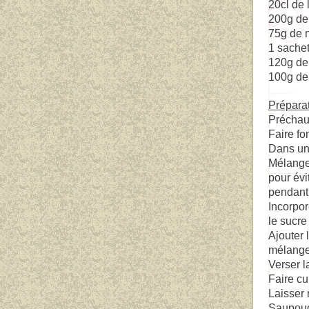
20cl de 
200g de 
75g de 
1 sachet
120g de
100g de
Prépara
Pr
échauf
Faire fo
Dans un 
Mélanger
pour évi
pendant 
Incorpor
le sucre
Ajouter 
mélange
Verser l
Faire cu
Laisser 
Saupoud