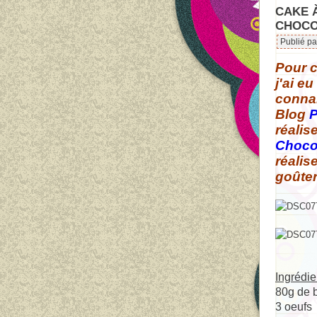
CAKE À
CHOCO
Publié pa
Pour c
j'ai e
connai
Blog
P
réalis
Choco
réalis
goûter
Ingrédie
80g de 
3 oeufs