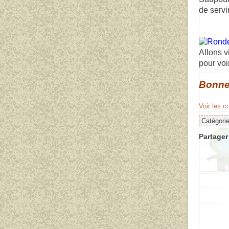
de servir
Allons v
pour voi
Bonne
Voir les 
Catégori
Partager 