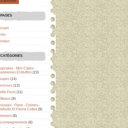
PAGES
ccueil
inks
ontact
CATÉGORIES
upcakes - Mini Cakes -
adeleines Et Muffins
(23)
oupes
(14)
oncours
(13)
etits Fours
(11)
âteaux
(9)
ousses - Flans - Crèmes -
lafoutis Et Panna Cottas
(9)
oissons
(8)
ccompagnements
(6)