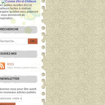
es petites recettes d'ici et
'ailleurs faciles à réaliser.
'espère qu'elles vous plaieront
t vous donneront de
inspiration...
RECHERCHE
SUIVEZ-MOI
RSS
https://www.cuisine-d-ici-et-d-ailleurs.com/rss
NEWSLETTER
bonnez-vous pour être averti
es nouveaux articles publiés.
mail