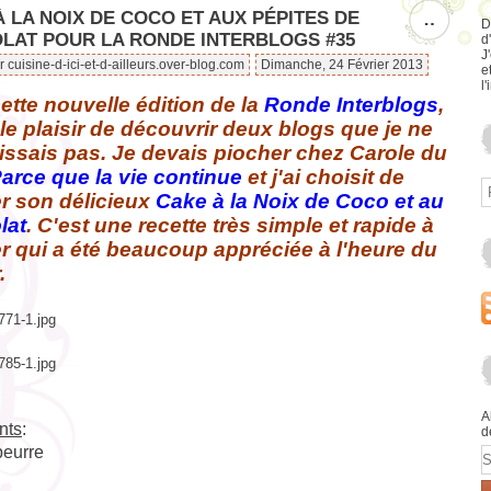
 LA NOIX DE COCO ET AUX PÉPITES DE
…
D
LAT POUR LA RONDE INTERBLOGS #35
d
J
r cuisine-d-ici-et-d-ailleurs.over-blog.com
Dimanche, 24 Février 2013
e
l'
ette nouvelle édition de la
Ronde Interblogs
,
u le plaisir de découvrir deux blogs que je ne
ssais pas. Je devais piocher chez Carole du
arce que la vie continue
et j'ai choisit de
er son délicieux
Cake à la Noix de Coco et au
lat
. C'est une recette très simple et rapide à
er qui a été beaucoup appréciée à l'heure du
.
A
nts
:
d
beurre
E