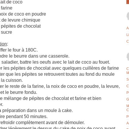
lait de coco
farine
noix de coco en poudre
 de levure chimique
 pépites de chocolat
A
 sucre
L
C
tion
:
fer le four à 180C.
ndre le beurre dans une casserole.
saladier, battre les oeufs avec le lait de coco au fouet.
 les pépites de chocolat avec quelques cuillères de farine
C
M
ter que les pépites se retrouvent toutes au fond du moule
S
la cuisson.
er le reste de la farine, la noix de coco en poudre, la levure,
C
 et le beurre fondu.
P
le mélange de pépites de chocolat et farine et bien
G
r.
M
a préparation dans un moule à cake.
C
ire pendant 50 minutes.
P
refroidir complètement avant de démouler.
A
rer légèrement le dessus du cake de noix de coco avant