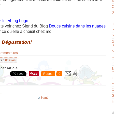
B
.
C
D
E
F
ite voir chez Sigrid du Blog
Douce cuisine dans les nuages
P
r ce qu'elle a choisit chez moi.
P
 Dégustation!
Q
S
A
commentaires
C
es :
#cakes
L
cet article
B
C
Repost
0
C
M
C
G
Haut
I