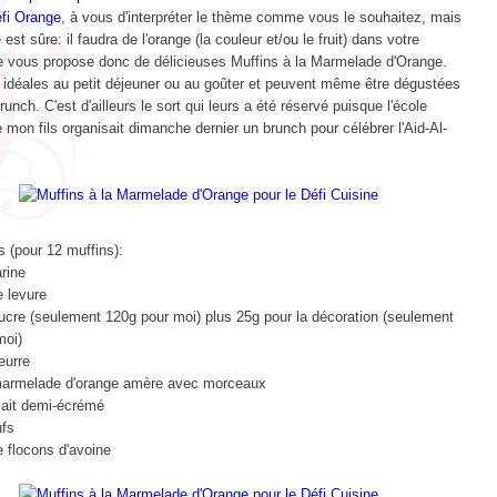
fi Orange
, à vous d'interpréter le thème comme vous le souhaitez, mais
est sûre: il faudra de l'orange (la couleur et/ou le fruit) dans votre
Je vous propose donc de délicieuses Muffins à la Marmelade d'Orange.
t idéales au petit déjeuner ou au goûter et peuvent même être dégustées
brunch. C'est d'ailleurs le sort qui leurs a été réservé puisque l'école
 mon fils organisait dimanche dernier un brunch pour célébrer l'Aid-Al-
s (pour 12 muffins):
rine
e levure
ucre (seulement 120g pour moi) plus 25g pour la décoration (seulement
moi)
eurre
armelade d'orange amère avec morceaux
lait demi-écrémé
ufs
e flocons d'avoine