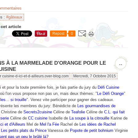
commentaires
es :
#gâteaux
cet article
Repost
0
NS À LA MARMELADE D'ORANGE POUR LE
…
UISINE
r cuisine-d-ici-et-d-ailleurs.over-blog.com
Mercredi, 7 Octobre 2015
 et pour la toute première fois, je fais partie du jury du
Défi Cuisine
 où l'on vous propose non pas un, mais deux thèmes: "
Le Défi Orange
"
les... si trouille
". Venez vite participer pour gagner des cadeaux.
résente les membres du jury: Bénédicte de
Les gourmandises de
Christine de
Secrets2cuisine
Céline de
Teafolie
Céline de
C.L. qui fait
sserie
Céline de
CC cuisine
Isabelle de
La soupe à la citrouille
Karine de
ci et d'Ailleurs
Mel de
Mel l'a Fée
Rachel de
Les idées de Rachel
e
Les petits plats du Prince
Vanessa de
Popote de petit bohnium
Virginie
ent pas un peu le brûlé là?