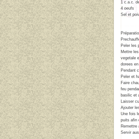
1 c.a.c. d
4 oeufs
Sel et poi
Préparatio
Prechauffe
Peler les
Mettre les
vegetale e
dorees en 
Pendant c
Peler et ha
Faire chau
feu pendan
basilic et
Laisser c
Ajouter l
Une fois l
puits afin
Remettre 
Servir aus