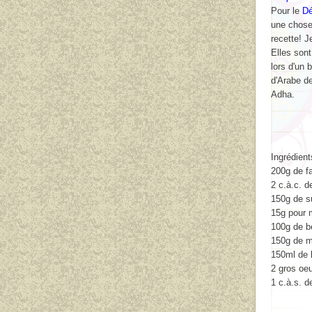
Pour le
Dé
une chose 
recette! 
Elles son
lors d'un 
d'Arabe de
Adha.
Ingrédient
200g de fa
2 c.à.c. d
150g de s
15g pour 
100g de b
150g de m
150ml de 
2 gros oe
1 c.à.s. d