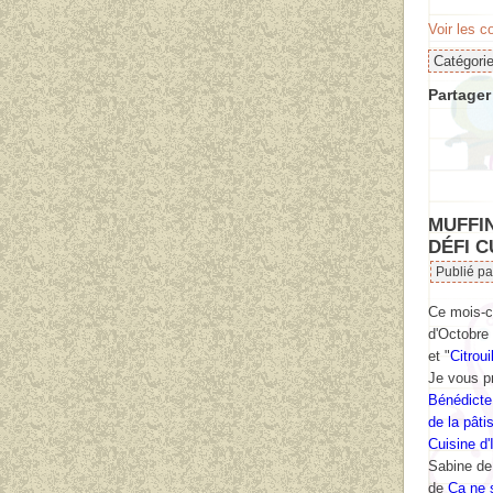
Voir les 
Catégori
Partager 
MUFFI
DÉFI C
Publié pa
Ce mois-ci
d'Octobre
et "
Citrouil
Je vous p
Bénédicte
de la pâti
Cuisine d'I
Sabine d
de
Ça ne s