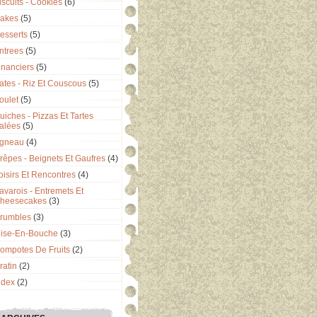
iscuits - Cookies
(6)
akes
(5)
esserts
(5)
ntrees
(5)
inanciers
(5)
ates - Riz Et Couscous
(5)
oulet
(5)
uiches - Pizzas Et Tartes
alées
(5)
gneau
(4)
rêpes - Beignets Et Gaufres
(4)
oisirs Et Rencontres
(4)
avarois - Entremets Et
heesecakes
(3)
rumbles
(3)
ise-En-Bouche
(3)
ompotes De Fruits
(2)
ratin
(2)
ndex
(2)