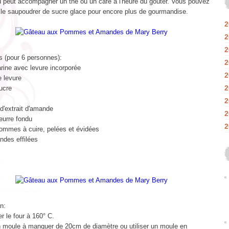
u peut accompagner un thé ou un café à l'heure du goûter. Vous pouvez
e le saupoudrer de sucre glace pour encore plus de gourmandise.
2
2
2
s (pour 6 personnes):
2
rine avec levure incorporée
2
e levure
2
ucre
2
 d
'extrait d'amande
2
eurre fondu
2
ommes à cuire, pelées et évidées
ndes effilées
n:
r le four à 160° C.
n moule à manquer de 20cm de diamètre ou utiliser un moule en