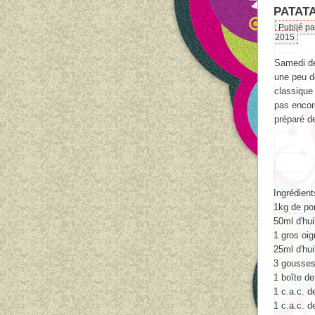
PATAT
Publié pa
2015
Samedi dern
une peu de
classique 
pas encore
préparé d
Ingrédient
1kg de po
50ml d'hui
1 gros oi
25ml d'hui
3 gousses 
1 boîte d
1 c.a.c. d
1 c.a.c. d