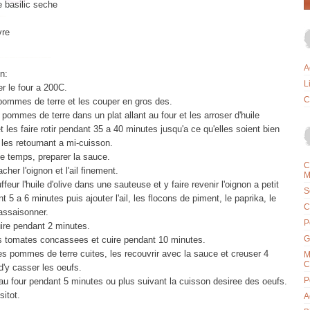
e basilic seche
vre
A
n:
L
r le four a 200C.
C
 pommes de terre et les couper en gros des.
 pommes de terre dans un plat allant au four et les arroser d'huile
t les faire rotir pendant 35 a 40 minutes jusqu'a ce qu'elles soient bien
les retournant a mi-cuisson.
e temps, preparer la sauce.
C
cher l'oignon et l'ail finement.
M
ffeur l'huile d'olive dans une sauteuse et y faire revenir l'oignon a petit
S
t 5 a 6 minutes puis ajouter l'ail, les flocons de piment, le paprika, le
C
 assaisonner.
P
uire pendant 2 minutes.
G
es tomates concassees et cuire pendant 10 minutes.
es pommes de terre cuites, les recouvrir avec la sauce et creuser 4
M
C
 d'y casser les oeufs.
P
au four pendant 5 minutes ou plus suivant la cuisson desiree des oeufs.
sitot.
A