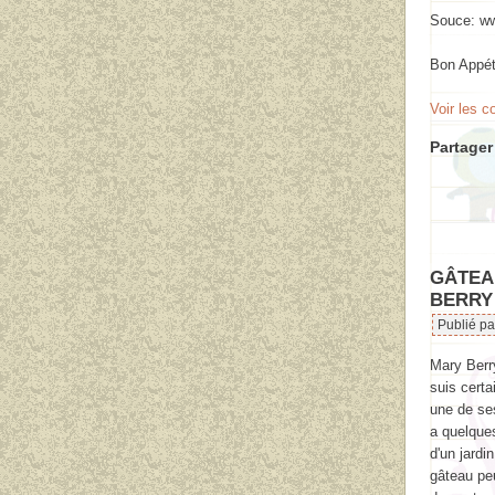
Souce: ww
Bon Appét
Voir les 
Partager 
GÂTEA
BERRY
Publié pa
Mary Berry
suis certa
une de se
a quelque
d'un jardi
gâteau pe