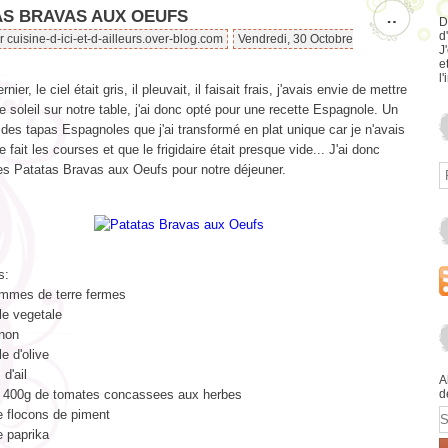
AS BRAVAS AUX OEUFS
…
D
d
r cuisine-d-ici-et-d-ailleurs.over-blog.com
Vendredi, 30 Octobre
J
e
l'
ier, le ciel était gris, il pleuvait, il faisait frais, j'avais envie de mettre
 soleil sur notre table, j'ai donc opté pour une recette Espagnole. Un
des tapas Espagnoles que j'ai transformé en plat unique car je n'avais
 fait les courses et que le frigidaire était presque vide... J'ai donc
es Patatas Bravas aux Oeufs pour notre déjeuner.
s:
mmes de terre fermes
le vegetale
gnon
le d'olive
d'ail
A
e 400g de tomates concassees aux herbes
d
E
e flocons de piment
e paprika