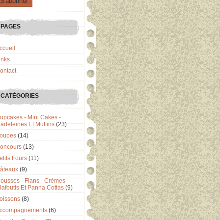
PAGES
ccueil
inks
ontact
CATÉGORIES
upcakes - Mini Cakes -
adeleines Et Muffins
(23)
oupes
(14)
oncours
(13)
etits Fours
(11)
âteaux
(9)
ousses - Flans - Crèmes -
lafoutis Et Panna Cottas
(9)
oissons
(8)
ccompagnements
(6)