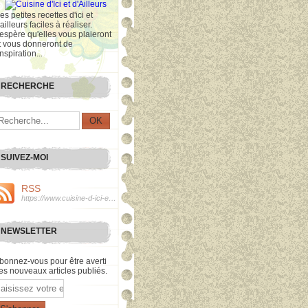
es petites recettes d'ici et
'ailleurs faciles à réaliser.
'espère qu'elles vous plaieront
t vous donneront de
inspiration...
RECHERCHE
SUIVEZ-MOI
RSS
https://www.cuisine-d-ici-et-d-ailleurs.com/rss
NEWSLETTER
bonnez-vous pour être averti
es nouveaux articles publiés.
mail