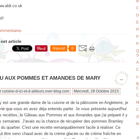
B
w.aldi.co.uk
C
D
it!
E
F
commentaires
P
cet article
P
Repost
0
Q
S
A
C
L
U AUX POMMES ET AMANDES DE MARY
…
B
C
r cuisine-d-ici-et-d-ailleurs.over-blog.com
Mercredi, 28 Octobre 2015
C
 est une grande dame de la cuisine et de la pâtisserie en Angleterre, je
M
ine que vous en avez déja entendu parler. Je vous présente aujourd'hui
C
s recettes, le Gâteau aux Pommes et aux Amandes que j'ai préparé il y
G
s semaines. J'avais eu la chance de récupérer des pommes Bramley
I
n du quartier. C'est une recette remarquablement facile à réaliser. Ce
ut être servi chaud avec de la crème glacée ou de crème fraîche en