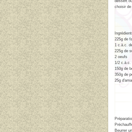
dessert o
choisir d
Ingrédient
225g de fa
1 c.à.c. d
225g de s
2 oeufs
1/2 c.à.c.
150g de b
350g de
p
25g d'ama
Préparatio
Préchauffe
Beurrer u