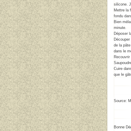
silicone. 
Mettre
la 
fondu dans
Bien m
éla
minute.
Déposer l
Découper 
de la pâte
dans le m
Recouvrir
Saupoudre
Cuire dans
que le gât
Source: M
Bonne Dég