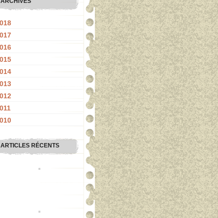
ARCHIVES
018
017
016
015
014
013
012
011
010
ARTICLES RÉCENTS