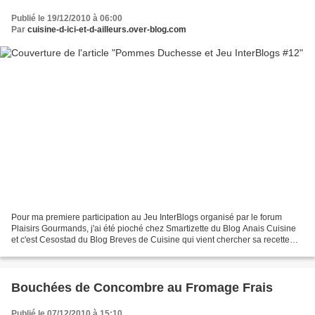
Publié le 19/12/2010 à 06:00
Par
cuisine-d-ici-et-d-ailleurs.over-blog.com
Pour ma premiere participation au Jeu InterBlogs organisé par le forum
Plaisirs Gourmands, j'ai été pioché chez Smartizette du Blog Anais Cuisine
et c'est Cesostad du Blog Breves de Cuisine qui vient chercher sa recette
chez moi. J'en profite pour vous...
Bouchées de Concombre au Fromage Frais
Publié le 07/12/2010 à 15:10