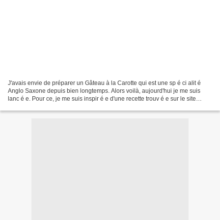
J'avais envie de préparer un Gâteau à la Carotte qui est une sp é ci alit é
Anglo Saxone depuis bien longtemps. Alors voilà, aujourd'hui je me suis
lanc é e. Pour ce, je me suis inspir é e d'une recette trouv é e sur le site
www.bbcgoodfood.com. Ingredients:...