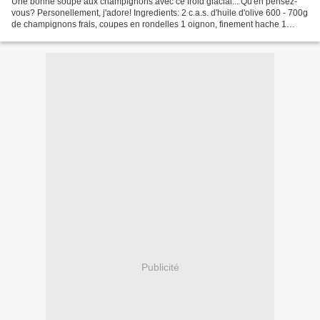
Une bonne soupe aux champignons avec ce froid glacial... Qu'en pensez-
vous? Personellement, j'adore! Ingredients: 2 c.a.s. d'huile d'olive 600 - 700g
de champignons frais, coupes en rondelles 1 oignon, finement hache 1
echalotte, finement hachee 25g de...
Publicité