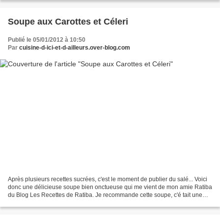
Soupe aux Carottes et Céleri
Publié le 05/01/2012 à 10:50
Par
cuisine-d-ici-et-d-ailleurs.over-blog.com
Après plusieurs recettes sucrées, c'est le moment de publier du salé... Voici
donc une délicieuse soupe bien onctueuse qui me vient de mon amie Ratiba
du Blog Les Recettes de Ratiba. Je recommande cette soupe, c'é tait une
merveille. Une soupe toute simple,...