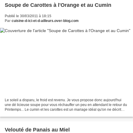
Soupe de Carottes à l'Orange et au Cumin
Publié le 30/03/2011 à 18:15
Par
cuisine-d-ici-et-d-ailleurs.over-blog.com
Le soleil a disparu, le froid est revenu. Je vous propose donc aujourd'hui
une dé licieuse soupe pour vous réchauffer un peu en attendant le retour du
Printemps... Le cumin et les carottes est un mariage idéal qu'on ne décrit
plus. De plus, la petite...
Velouté de Panais au Miel