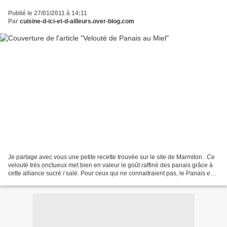
Publié le 27/01/2011 à 14:11
Par
cuisine-d-ici-et-d-ailleurs.over-blog.com
Je partage avec vous une petite recette trouvée sur le site de Marmiton . Ce
velouté très onctueux met bien en valeur le goût raffiné des panais grâce à
cette alliance sucré / salé. Pour ceux qui ne connaitraient pas, le Panais est
une plante herbacée...