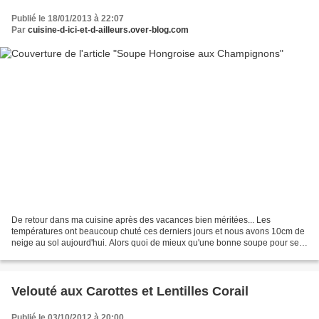
Publié le 18/01/2013 à 22:07
Par
cuisine-d-ici-et-d-ailleurs.over-blog.com
De retour dans ma cuisine après des vacances bien méritées... Les
températures ont beaucoup chuté ces derniers jours et nous avons 10cm de
neige au sol aujourd'hui. Alors quoi de mieux qu'une bonne soupe pour se
réchauffer. Nous aimons beaucoup la soupe...
Velouté aux Carottes et Lentilles Corail
Publié le 03/10/2012 à 20:00