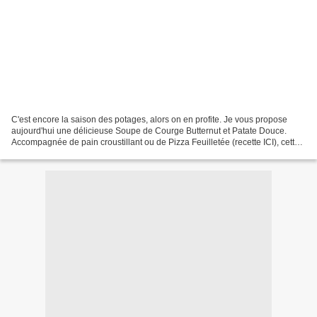
C'est encore la saison des potages, alors on en profite. Je vous propose
aujourd'hui une délicieuse Soupe de Courge Butternut et Patate Douce.
Accompagnée de pain croustillant ou de Pizza Feuilletée (recette ICI), cette
soupe consistante est un repas...