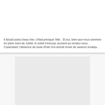
Il faisait assez beau hier, c'était presque l'été... Et oui, bien que nous sommes
en plein mois de Juillet, le soleil n'est pas souvent au rendez-vous...
Cependant, l'absence de pluie d'hier m'a donné envie de saveurs exotiques
et comme il me restait...