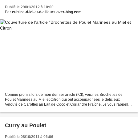
Publié le 29/01/2012 à 10:00
Par
cuisine-d-ici-et-d-ailleurs.over-blog.com
Comme promis lors de mon dernier article (ICI), voici les Brochettes de
Poulet Marinées au Miel et Citron qui ont accompagnées le délicieux
Velouté de Carottes au Lait de Coco et Coriandre Fraîche. Je vous rappelle
que ces deux recettes me viennent de...
Curry au Poulet
Publié le 08/10/2011 à 06:06