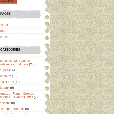
PAGES
ccueil
inks
ontact
CATÉGORIES
upcakes - Mini Cakes -
adeleines Et Muffins
(23)
oupes
(14)
oncours
(13)
etits Fours
(11)
âteaux
(9)
ousses - Flans - Crèmes -
lafoutis Et Panna Cottas
(9)
oissons
(8)
ccompagnements
(6)