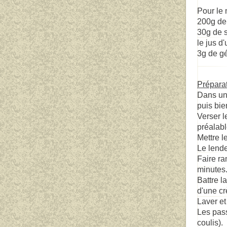
Pour le 
200g de 
30g de s
le jus d
3g de gé
Prépara
Dans un 
puis bie
Verser l
préalabl
Mettre l
Le lende
Faire ra
minutes
Battre l
d'une cr
Laver et
Les pass
coulis).