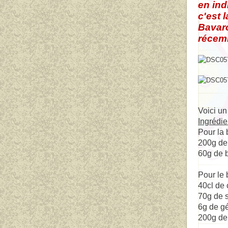
en ind
c'est 
Bavaro
récemm
Voici un
Ingrédie
Pour la
200g de
60g de 
Pour le 
40cl de 
70g de 
6g de gé
200g de 