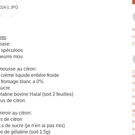
A
L
nts
:
base:
C
 spéculoos
beurre mou
mousse au citron:
C
crème liquide entière froide
M
 fromage blanc a 0%
S
sucre
C
latine bovine Halal (soit 2 feuilles)
P
jus de citron
G
M
miroir au citron:
C
us de citron
P
à.s de sucre (je n'en ai pas mis)
A
le de gélatine (soit 1.5g)