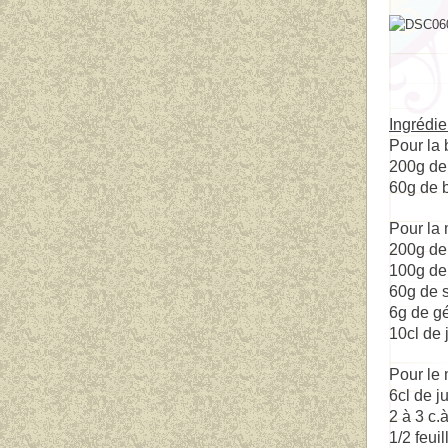
Ingrédie
Pour la 
200g de
60g de 
Pour la 
200g de 
100g de
60g de 
6g de gé
10cl de 
Pour le 
6cl de j
2 à 3 c.
1/2 feuil