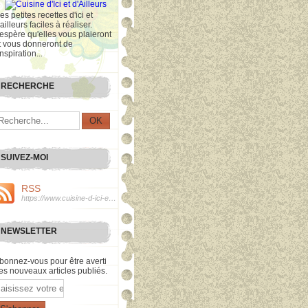
es petites recettes d'ici et
'ailleurs faciles à réaliser.
'espère qu'elles vous plaieront
t vous donneront de
inspiration...
RECHERCHE
SUIVEZ-MOI
RSS
https://www.cuisine-d-ici-et-d-ailleurs.com/rss
NEWSLETTER
bonnez-vous pour être averti
es nouveaux articles publiés.
mail