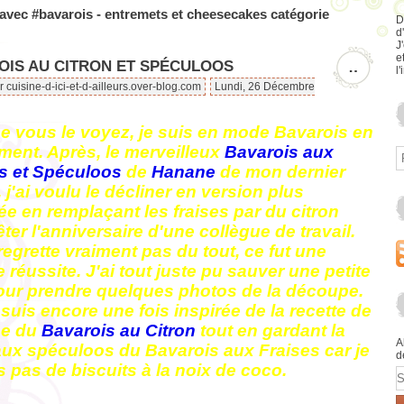
 avec #bavarois - entremets et cheesecakes catégorie
D
d
J
e
OIS AU CITRON ET SPÉCULOOS
…
l'
r cuisine-d-ici-et-d-ailleurs.over-blog.com
Lundi, 26 Décembre
 vous le voyez, je suis en mode Bavarois en
ent. Après, le merveilleux
Bavarois aux
s et Spéculoos
de
Hanane
de mon dernier
, j'ai voulu le décliner en version plus
ée en remplaçant les fraises par du citron
êter l'anniversaire d'une collègue de travail.
regrette vraiment pas du tout, ce fut une
 réussite. J'ai tout juste pu sauver une petite
our prendre quelques photos de la découpe.
suis encore une fois inspirée de la recette de
e du
Bavarois au Citron
tout en gardant la
A
ux spéculoos du Bavarois aux Fraises car je
d
s pas de biscuits à la noix de coco.
E