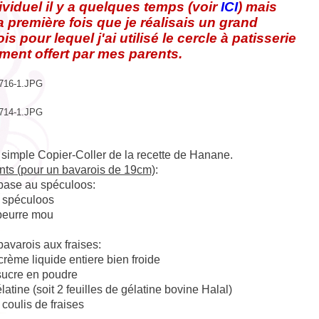
ividuel il y a quelques temps (voir
ICI
) mais
la première fois que je réalisais un grand
is pour lequel j'ai utilisé le cercle à patisserie
ent offert par mes parents.
 simple Copier-Coller de la recette de Hanane.
nts (pour un bavarois de 19cm)
:
 base au spéculoos:
 spéculoos
beurre mou
bavarois aux fraises:
crème liquide entiere bien froide
sucre en poudre
latine (soit 2 feuilles de gélatine bovine Halal)
coulis de fraises