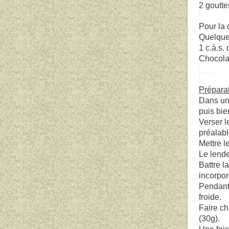
2 goutte
Pour la 
Quelques
1 c.à.s.
Chocola
P
répara
Dans un 
puis bie
Verser l
préalabl
Mettre l
Le lende
Battre l
incorpor
Pendant 
froide.
Faire ch
(30g).