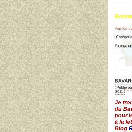
Bonne
Voir les 
Catégori
Partager 
BAVAR
Publié pa
2011
Je tro
du Bav
pour l
à la l
Blog
R