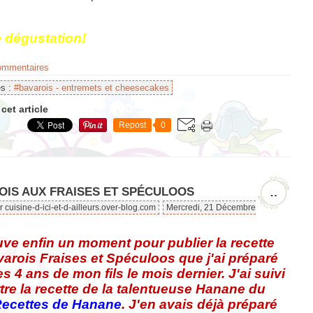
 dégustation!
commentaires
es :
#bavarois - entremets et cheesecakes
cet article
Repost
0
OIS AUX FRAISES ET SPÉCULOOS
…
r cuisine-d-ici-et-d-ailleurs.over-blog.com
Mercredi, 21 Décembre
uve enfin un moment pour publier la recette
arois Fraises et Spéculoos que j'ai préparé
es 4 ans de mon fils le mois dernier. J'ai suivi
ettre la recette de la talentueuse Hanane du
ecettes de Hanane
. J'en avais déjà préparé