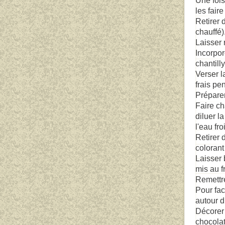
Une fois
les faire
Retirer 
chauffé)
Laisser 
Incorpor
chantill
Verser l
frais pe
Préparer
Faire ch
diluer l
l'eau fr
Retirer 
colorant
Laisser 
mis au fr
Remettre
Pour fac
autour d
Décorer 
chocolat