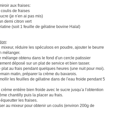
miroir aux fraises:
coulis de fraises
ucre (je n'en ai pas mis)
'un demi citron vert
latine (soit 1 feuille de gélatine bovine Halal)
tion
:
mixeur, réduire les spéculoos en poudre, ajouter le beurre
n mélanger.
e mélange obtenu dans le fond d'un cercle patissier
ement déposé sur un plat de service et bien tasser.
e plat au frais pendant quelques heures (une nuit pour moi).
main matin, préparer la crème du bavarois.
mollir les feuilles de gélatine dans de l'eau froide pendant 5
.
a crème entière bien froide avec le sucre jusqu'a l'obtention
ème chantilly puis la placer au frais.
 équeutter les fraises.
er au mixeur pour obtenir un coulis (environ 200g de