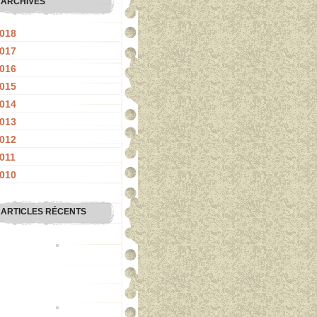
ARCHIVES
018
017
016
015
014
013
012
011
010
ARTICLES RÉCENTS