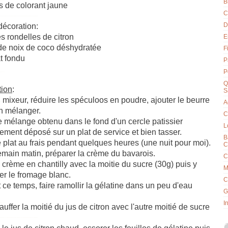
B
s de colorant jaune
C
D
décoration:
 rondelles de citron
E
 de noix de coco déshydratée
F
t fondu
P
P
Q
tion
:
S
mixeur, réduire les spéculoos en poudre, ajouter le beurre
A
n mélanger.
C
e mélange obtenu dans le fond d'un cercle patissier
L
ement déposé sur un plat de service et bien tasser.
B
e plat au frais pendant quelques heures (une nuit pour moi).
C
main matin, préparer la crème du bavarois.
C
a crème en chantilly avec la moitie du sucre (30g) puis y
M
er le fromage blanc.
C
ce temps, faire ramollir la gélatine dans un peu d'eau
G
I
auffer la moitié du jus de citron avec l'autre moitié de sucre