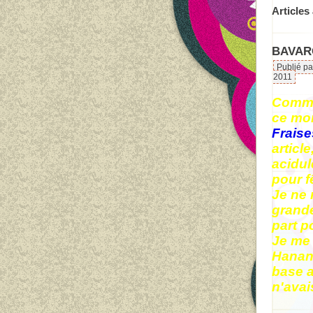
Articles
BAVAR
Publié pa
2011
Comme
ce mom
Fraise
article
acidul
pour f
Je ne 
grande
part p
Je me 
Hanan
base a
n'avai