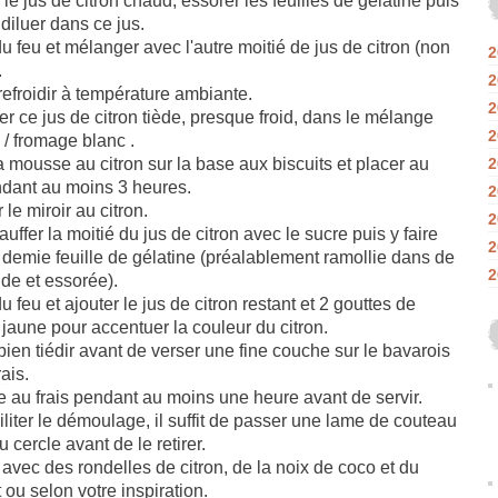
 le jus de citron chaud, essorer les feuilles de gélatine puis
 diluer dans ce jus.
du feu et mélanger avec l'autre moitié de jus de citron (non
2
.
2
refroidir à température ambiante.
2
er ce jus de citron tiède, presque froid, dans le mélange
2
y / fromage blanc .
a mousse au citron sur la base aux biscuits et placer au
2
ndant au moins 3 heures.
2
 le miroir au citron.
2
auffer la moitié du jus de citron avec le sucre puis y faire
2
a demie feuille de gélatine (préalablement ramollie dans de
2
oide et essorée).
du feu et ajouter le jus de citron restant et 2 gouttes de
 jaune pour accentuer la couleur du citron.
bien tiédir avant de verser une fine couche sur le bavarois
ais.
 au frais pendant au moins une heure avant de servir.
iliter le démoulage, il suffit de passer une lame de couteau
u cercle avant de le retirer.
avec des rondelles de citron, de la noix de coco et du
 ou selon votre inspiration.