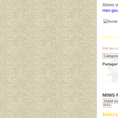
Allons v
mes go
Bonne
Voir les 
Catégori
Partager 
MINIS 
Publié pa
2012
Voici 