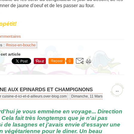
ner de jaune d'oeuf et de les passer au four.
pétit!
commentaires
es :
#mise-en-bouche
cet article
Repost
0
NE AUX EPINARDS ET CHAMPIGNONS
…
r cuisine-d-ici-et-d-ailleurs.over-blog.com
Dimanche, 11 Mars
d'hui je vous emmène en voyage... Direction
e! Cela fait très longtemps que je n'ai pas
r
de lasagnes et j'avais envie d'essayer une
é
n végétarienne pour le diner. Un beau