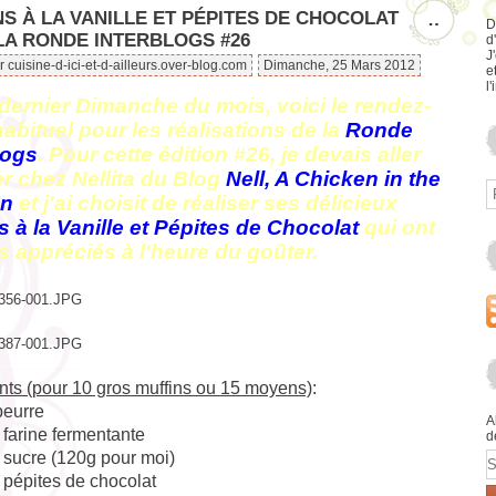
S À LA VANILLE ET PÉPITES DE CHOCOLAT
…
D
LA RONDE INTERBLOGS #26
d
J
r cuisine-d-ici-et-d-ailleurs.over-blog.com
Dimanche, 25 Mars 2012
e
l'
dernier Dimanche du mois, voici le rendez-
abituel pour les réalisations de la
Ronde
logs
. Pour cette édition #26, je devais aller
r chez Nellita du Blog
Nell, A Chicken in the
en
et j'ai choisit de réaliser ses délicieux
s à la Vanille et Pépites de Chocolat
qui ont
ès appréciés à l'heure du goûter.
nts (pour 10 gros muffins ou 15 moyens)
:
beurre
A
farine fermentante
d
 sucre (120g pour moi)
E
 pépites de chocolat