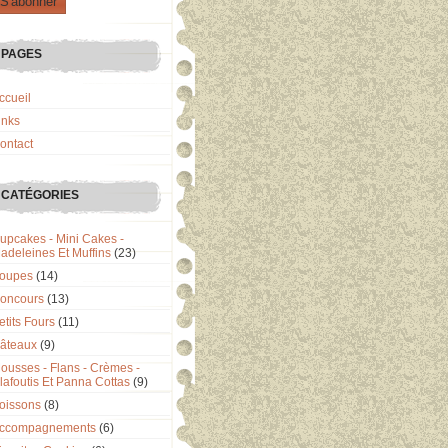
PAGES
ccueil
inks
ontact
CATÉGORIES
upcakes - Mini Cakes -
adeleines Et Muffins
(23)
oupes
(14)
oncours
(13)
etits Fours
(11)
âteaux
(9)
ousses - Flans - Crèmes -
lafoutis Et Panna Cottas
(9)
oissons
(8)
ccompagnements
(6)