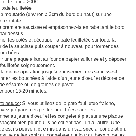
fer le four à 200C.
 pate feuilletée.
 la moutarde (environ à 3cm du bord du haut) sur une
rizontale.
a première saucisse et emprisonnez-la en rabattant le bord
par dessus.
mer les cotés et découper la pate feuilletée sur toute la
r de la saucisse puis couper à nouveau pour former des
bouchées.
r une plaque allant au four de papier sulfurisé et y déposer
 feuilletés soigneusement.
 la même opération jusqu'à épuisement des saucisses!
ner les bouchées à l'aide d'un jaune d'oeuf et décorer de
de s
ésame
ou de graines de pavot.
er pour 15-20 minutes.
te astuce
: Si vous utilisez de la pate feuilletée fraiche,
uvez préparer ces petites bouchées sans les
ner au jaune d'oeuf et les congeler à plat sur une plaque
espa
ç
ant bien pour qu'ils ne collent pas l'un a l'autre. Une
gelés, ils peuvent être mis dans un sac spécial congélation.
 ensuite de les sortir du congélateur le jour du besoin, de les