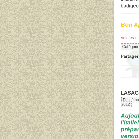
badigeon
Bon Ap
Voir les 
Catégori
Partager 
LASAG
Publié pa
2012
Aujour
l'Itali
prépa
versio