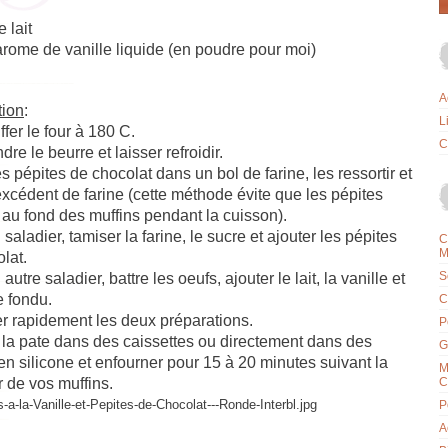
 lait
'arome de vanille liquide (en poudre pour moi)
A
tion
:
L
fer le four à 180 C.
C
dre le beurre et laisser refroidir.
es pépites de chocolat dans un bol de farine, les ressortir et
l'excédent de farine (cette méthode évite que les pépites
au fond des muffins pendant la cuisson).
saladier, tamiser la farine, le sucre et ajouter les pépites
C
M
lat.
S
utre saladier, battre les oeufs, ajouter le lait, la vanille et
e fondu.
C
r rapidement les deux préparations.
P
 la pate dans des caissettes ou directement dans des
G
n silicone et enfourner pour 15 à 20 minutes suivant la
M
 de vos muffins.
C
P
A