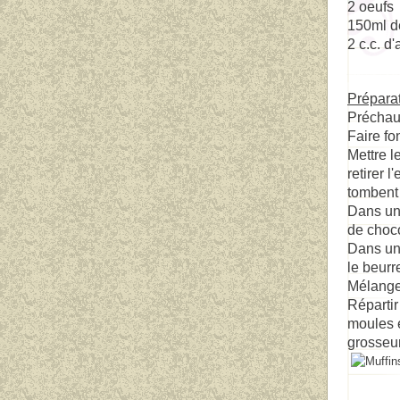
2 oeufs
150ml de
2 c.c. d
Prépara
Pr
échauf
Faire fon
Mettre l
retirer 
tombent 
Dans un 
de choco
Dans un a
le beurr
Mélange
Répartir
moules e
grosseur