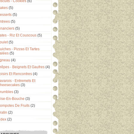
iscuits - Cookies
(6)
akes
(5)
esserts
(5)
ntrees
(5)
inanciers
(5)
ates - Riz Et Couscous
(5)
oulet
(5)
uiches - Pizzas Et Tartes
alées
(5)
gneau
(4)
rêpes - Beignets Et Gaufres
(4)
oisirs Et Rencontres
(4)
avarois - Entremets Et
heesecakes
(3)
rumbles
(3)
ise-En-Bouche
(3)
ompotes De Fruits
(2)
ratin
(2)
ndex
(2)