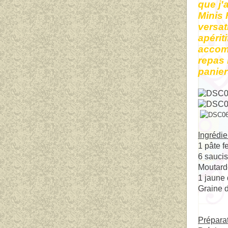
que j'
Minis 
versat
apérit
accom
repas 
panier
Ingrédie
1 pâte f
6 sauci
Moutarde
1 jaune 
Graine d
Prépara