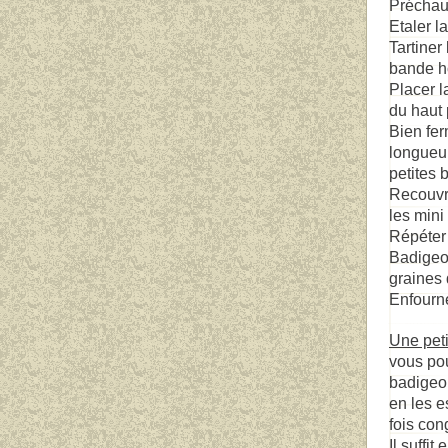
Préchauf
Etaler la
Tartiner
bande ho
Placer l
du haut 
Bien fer
longueu
petites 
Recouvri
les mini
Répéter
Badigeon
graines 
Enfourn
Une peti
vous po
badigeon
en les 
fois con
Il suffit