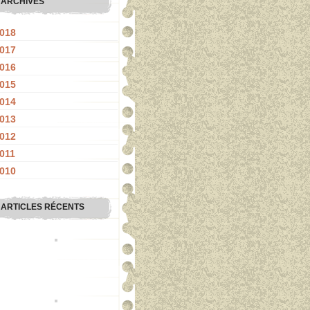
ARCHIVES
018
017
016
015
014
013
012
011
010
ARTICLES RÉCENTS