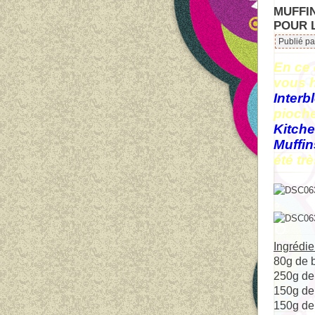
MUFFIN
POUR 
Publié pa
En ce 
vous h
Interb
pioche
Kitch
Muffin
été tr
Ingrédie
80g de 
250g de 
150g de
150g de