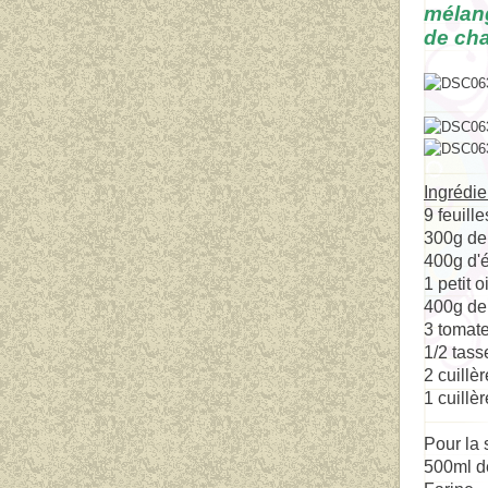
mélang
de ch
Ingrédie
9 feuill
300g de
400g d'é
1 petit 
400g de
3 tomate
1/2 tass
2 cuillè
1 cuillè
P
our la
500ml d