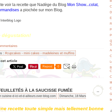
B
ite voir la recette que Nadège du Blog
Mon Show...colat,
C
urmandises
a piochée sur mon Blog.
D
E
F
P
 dégustation!
P
Q
S
commentaires
A
es :
#cupcakes - mini cakes - madeleines et muffins
C
cet article
L
Repost
0
B
C
C
M
C
FEUILLETÉS À LA SAUCISSE FUMÉE
…
G
r cuisine-d-ici-et-d-ailleurs.over-blog.com
Dimanche, 18 Mars
I
une recette toute simple mais tellement bonne