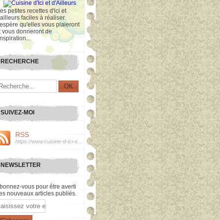
es petites recettes d'ici et
'ailleurs faciles à réaliser.
'espère qu'elles vous plaieront
t vous donneront de
inspiration...
RECHERCHE
SUIVEZ-MOI
RSS
https://www.cuisine-d-ici-et-d-ailleurs.com/rss
NEWSLETTER
bonnez-vous pour être averti
es nouveaux articles publiés.
mail