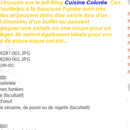
ai trouvée sur le joli Blog
Cuisine Colorée
. Ces
Feuilletés à la Saucisse Fumée sont très
2
iles et peuvent donc être servis lors d'un
if dinatoire, d'un buffet ou peuvent
2
pagner une salade ou une soupe pour un
2
léger. Ils seront également idéals pour vos
2
s de pique-nique cet été...
2
2
2
2
2
nts
:
euilletée
sses fumées
 (facultatif)
d'oeuf
e sésame, de pavot ou de nigelle (facultatif)
tion
: