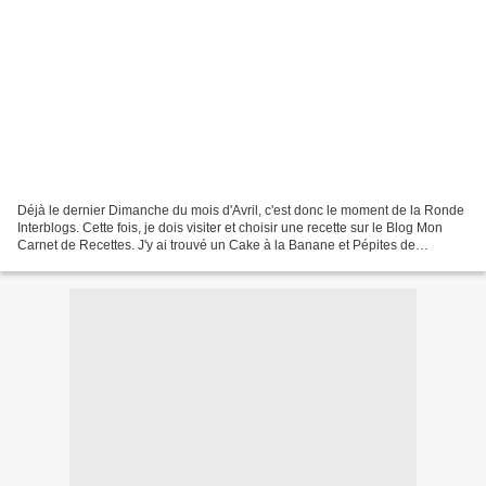
Déjà le dernier Dimanche du mois d'Avril, c'est donc le moment de la Ronde
Interblogs. Cette fois, je dois visiter et choisir une recette sur le Blog Mon
Carnet de Recettes. J'y ai trouvé un Cake à la Banane et Pépites de
Chocolat (Sans Gluten) que j'ai...