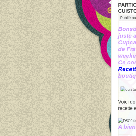
PARTI
CUIST
Publié pa
Bonsoi
juste 
Cupca
de Fra
weeken
Ce co
Recet
boutiq
Voici do
recette 
A bien