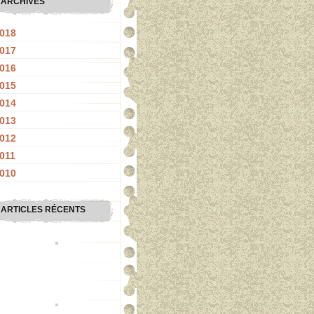
ARCHIVES
018
017
016
015
014
013
012
011
010
ARTICLES RÉCENTS