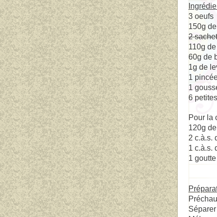
Ingrédie
3 oeufs
150g de
2 sachet
110g de 
60g de 
1g de le
1 pincée
1 gousse
6 petites
Pour la 
120g de
2 c.à.s.
1 c.à.s.
1 goutte
Prépara
Préchauf
Séparer 