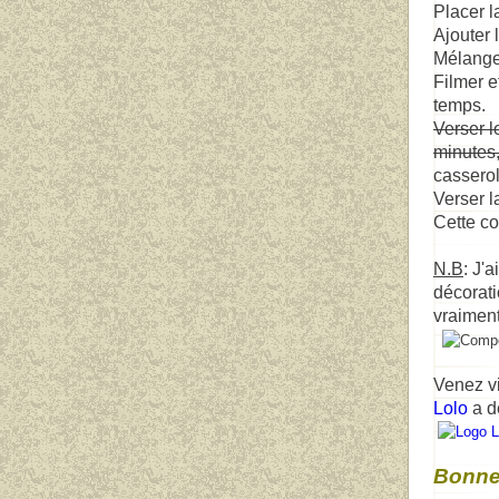
Placer l
Ajouter 
Mélanger
Filmer e
temps.
Verser l
minutes
casserole
Verser 
Cette co
N.B
: J'
décorati
vraiment
Venez v
Lolo
a dé
Bonne