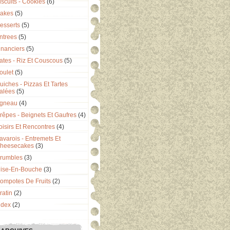
iscuits - Cookies
(6)
akes
(5)
esserts
(5)
ntrees
(5)
inanciers
(5)
ates - Riz Et Couscous
(5)
oulet
(5)
uiches - Pizzas Et Tartes
alées
(5)
gneau
(4)
rêpes - Beignets Et Gaufres
(4)
oisirs Et Rencontres
(4)
avarois - Entremets Et
heesecakes
(3)
rumbles
(3)
ise-En-Bouche
(3)
ompotes De Fruits
(2)
ratin
(2)
ndex
(2)