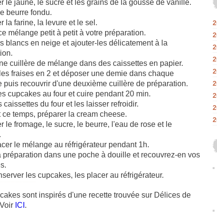
 le jaune, le sucre et les grains de la gousse de vanille.
le beurre fondu.
la farine, la levure et le sel.
2
ce mélange petit à petit à votre préparation.
2
es blancs en neige et ajouter-les délicatement à la
2
ion.
2
ne cuillère de mélange dans des caissettes en papier.
2
les fraises en 2 et déposer une demie dans chaque
e puis recouvrir d'une deuxième cuillère de préparation.
2
es cupcakes au four et cuire pendant 20 min.
2
s caissettes du four et les laisser refroidir.
2
 ce temps, préparer la cream cheese.
2
 le fromage, le sucre, le beurre, l'eau de rose et le
.
acer le mélange au réfrigérateur pendant 1h.
a préparation dans une poche à douille et recouvrez-en vos
s.
server les cupcakes, les placer au réfrigérateur.
akes sont inspirés d'une recette trouvée sur D
é
lices de
 Voir
ICI
.