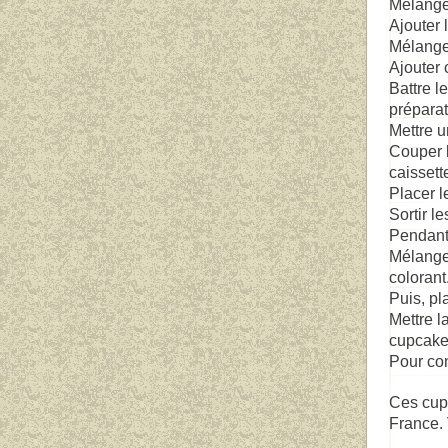
Mélanger
Ajouter 
Mélanger 
Ajouter 
Battre l
préparat
Mettre u
Couper 
caissett
Placer l
Sortir le
Pendant
Mélanger
colorant
Puis, pl
Mettre l
cupcake
Pour con
Ces cupc
France.