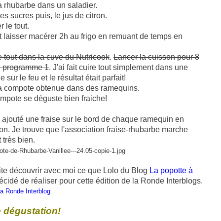
a rhubarbe dans un saladier.
les sucres puis, le jus de citron.
 le tout.
t laisser macérer 2h au frigo en remuant de temps en
e tout dans la cuve du Nutricook
.
Lancer la cuisson pour 8
, programme 1
.
J'ai fait cuire tout simplement dans une
 sur le feu et le résultat était parfait!
la compote obtenue dans des ramequins.
mpote se déguste bien fraiche!
ai ajouté une fraise sur le bord de chaque ramequin en
on. Je trouve que l'association fraise-rhubarbe marche
 très bien.
ite découvrir avec moi ce que Lolo du Blog
La popotte à
cidé de réaliser pour cette édition de la Ronde Interblogs.
 dégustation!