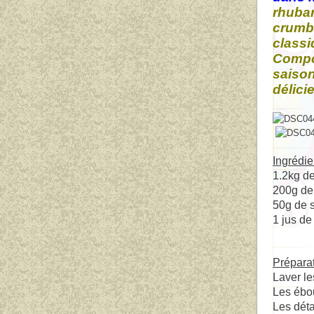
rhubar
crumbl
classi
Compot
saison
délici
Ingrédie
1.2kg de
200g de
50g de s
1 jus de
Prépara
Laver le
Les ébout
Les déta