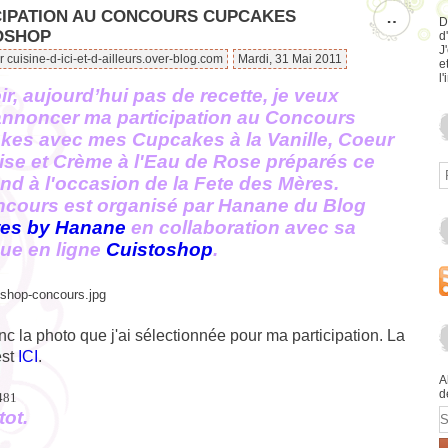
CIPATION AU CONCOURS CUPCAKES
…
D
OSHOP
d
J
r cuisine-d-ici-et-d-ailleurs.over-blog.com
Mardi, 31 Mai 2011
e
l'
r, aujourd’hui pas de recette, je veux
annoncer ma participation au Concours
kes avec mes Cupcakes à la Vanille, Coeur
ise et Crème à l'Eau de Rose préparés ce
d à l'occasion de la Fe
t
e des Mères.
ncours est organisé par Hanane du Blog
tes by Hanane
en collaboration avec sa
ue en ligne
Cuistoshop
.
nc la photo que j'ai sélectionnée pour ma participation. La
est
ICI
.
A
d
E
tot.