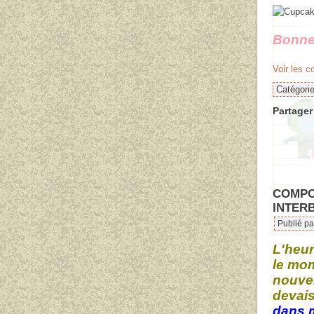
Bonne
Voir les 
Catégori
Partager 
COMPO
INTERB
Publié pa
L'heur
le mom
nouvel
devais
dans 