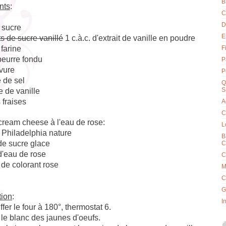
B
nts
:
C
D
 sucre
E
s de sucre vanillé
1 c.à.c. d'extrait de vanille en poudre
farine
F
beurre fondu
P
vure
P
 de sel
Q
S
 de vanille
 fraises
A
C
cream cheese à l'eau de rose:
L
 Philadelphia nature
B
 de sucre glace
C
 d'eau de rose
C
 de colorant rose
M
C
G
tion
:
I
fer le four à 180°, thermostat 6.
le blanc des jaunes d'oeufs.