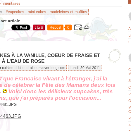
commentaires
es :
#cupcakes - mini cakes - madeleines et muffins
cet article
Repost
0
A
L
C
ES À LA VANILLE, COEUR DE FRAISE ET
…
 À L'EAU DE ROSE
r cuisine-d-ici-et-d-ailleurs.over-blog.com
Lundi, 30 Mai 2011
C
M
t que Francaise vivant à l'étranger, j'ai la
S
 de célébrer la Fête des Mamans deux fois
C
.
Voici donc les délicieux cupcakes, très
P
ns, que j'ai préparés pour l'occasion...
G
M
C
P
A