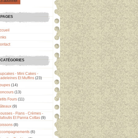
PAGES
ccueil
inks
ontact
CATÉGORIES
upcakes - Mini Cakes -
adeleines Et Muffins
(23)
oupes
(14)
oncours
(13)
etits Fours
(11)
âteaux
(9)
ousses - Flans - Crèmes -
lafoutis Et Panna Cottas
(9)
oissons
(8)
ccompagnements
(6)