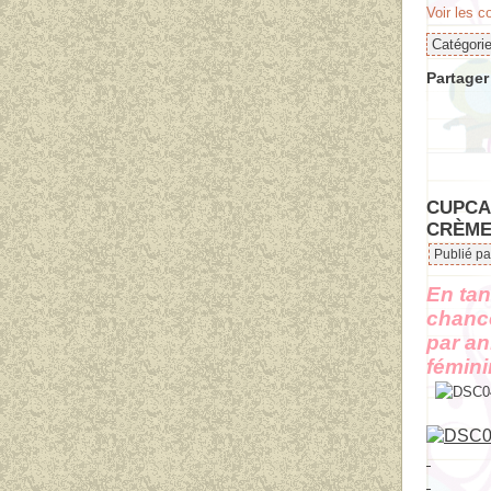
Voir les 
Catégori
Partager 
CUPCAK
CRÈME
Publié pa
En tan
chance
par an
fémini