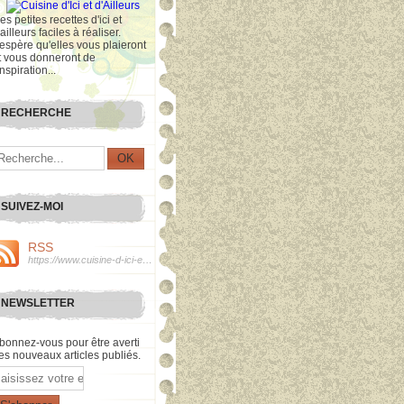
es petites recettes d'ici et
'ailleurs faciles à réaliser.
'espère qu'elles vous plaieront
t vous donneront de
inspiration...
RECHERCHE
SUIVEZ-MOI
RSS
https://www.cuisine-d-ici-et-d-ailleurs.com/rss
NEWSLETTER
bonnez-vous pour être averti
es nouveaux articles publiés.
mail