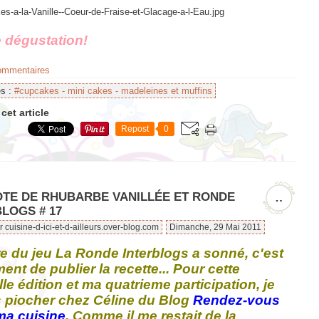
 d
égustation!
commentaires
es :
#cupcakes - mini cakes - madeleines et muffins
cet article
Repost
0
TE DE RHUBARBE VANILLÉE ET RONDE
…
LOGS # 17
r cuisine-d-ici-et-d-ailleurs.over-blog.com
Dimanche, 29 Mai 2011
e du jeu La Ronde Interblogs a sonné, c'est
ent de publier la recette...
Pour cette
le édition et ma quatrieme participation, je
 piocher chez Céline du Blog
Rendez-vous
ma cuisine
. Comme il me restait de la