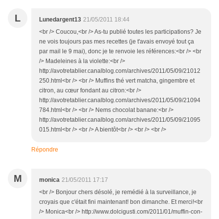
L
Lunedargent13
21/05/2011 18:44
<br /> Coucou,<br /> As-tu publié toutes les participations? Je
ne vois toujours pas mes recettes (je t'avais envoyé tout ça
par mail le 9 mai), donc je te renvoie les références:<br /> <br
/> Madeleines à la violette:<br />
http://avotretablier.canalblog.com/archives/2011/05/09/21012
250.html<br /> <br /> Muffins thé vert matcha, gingembre et
citron, au cœur fondant au citron:<br />
http://avotretablier.canalblog.com/archives/2011/05/09/21094
784.html<br /> <br /> Nems chocolat banane:<br />
http://avotretablier.canalblog.com/archives/2011/05/09/21095
015.html<br /> <br /> A bientôt<br /> <br /> <br />
Répondre
M
monica
21/05/2011 17:17
<br /> Bonjour chers désolé, je remédié à la surveillance, je
croyais que c'était fini maintenant! bon dimanche. Et merci!<br
/> Monica<br /> http://www.dolcigusti.com/2011/01/muffin-con-