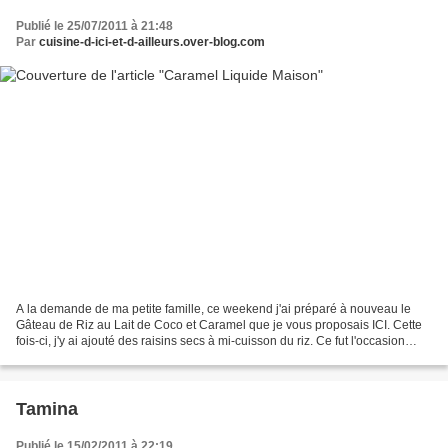
Publié le 25/07/2011 à 21:48
Par
cuisine-d-ici-et-d-ailleurs.over-blog.com
A la demande de ma petite famille, ce weekend j'ai préparé à nouveau le
Gâteau de Riz au Lait de Coco et Caramel que je vous proposais ICI. Cette
fois-ci, j'y ai ajouté des raisins secs à mi-cuisson du riz. Ce fut l'occasion
d'essayer la recette du Caramel...
Tamina
Publié le 15/02/2011 à 22:19