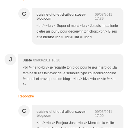
C
cuisine-d-ici-et-d-ailleurs.over-
09/03/2011
blog.com
17:39
<br /> <br /> Super et merci.<br /> Je suis impatiente
d'etre au jour J pour decouvrir ton choix.<br /> Bises
et a bientot.<br /> <br /> <br /> <br />
J
Juste
09/03/2011 16:28
<br /> hello<br /> je regarde ton blog pour le jeu interblog...la
tamina tu l'as fait avec de la semoule type couscous????<br
/> merci et bravo pour ton blog....<br /> bizzz<br /> <br /> <br
/>
Répondre
C
cuisine-d-ici-et-d-ailleurs.over-
09/03/2011
blog.com
17:00
<br /> <br /> Bonjour Juste,<br /> Merci de ta visite.