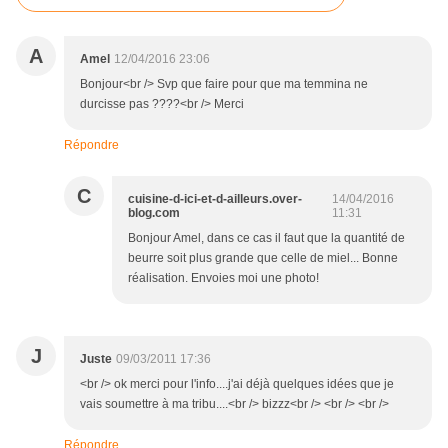
A
Amel
12/04/2016 23:06
Bonjour<br /> Svp que faire pour que ma temmina ne
durcisse pas ????<br /> Merci
Répondre
C
cuisine-d-ici-et-d-ailleurs.over-
14/04/2016
blog.com
11:31
Bonjour Amel, dans ce cas il faut que la quantité de
beurre soit plus grande que celle de miel... Bonne
réalisation. Envoies moi une photo!
J
Juste
09/03/2011 17:36
<br /> ok merci pour l'info....j'ai déjà quelques idées que je
vais soumettre à ma tribu....<br /> bizzz<br /> <br /> <br />
Répondre