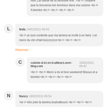
Non, j'ai utilise de la semoule fine...<br /> J'espere
que tu trouveras ton bonheur dans ma cuisine <br />
A bientot.<br /> <br /> <br /> <br />
L
linda
19/02/2011 00:43
<br /> je suis contente que ma tamina ta incité à en faire :) et
merci du clin d'œil bizzzzzzzz<br /> <br /> <br />
Répondre
C
cuisine-d-ici-et-d-ailleurs.over-
19/02/2011
blog.com
09:42
<br /> <br /> Merci a toi et bon weekend! Bisous et a
bientot.<br /> <br /> <br /> <br />
N
Nancy
18/02/2011 09:54
<br /> très jolie ta tamina bsahatkoum.<br /> <br /> <br />