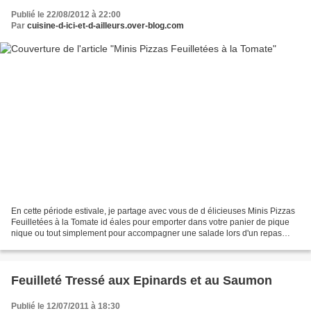
Publié le 22/08/2012 à 22:00
Par
cuisine-d-ici-et-d-ailleurs.over-blog.com
En cette période estivale, je partage avec vous de d élicieuses Minis Pizzas
Feuilletées à la Tomate id éales pour emporter dans votre panier de pique
nique ou tout simplement pour accompagner une salade lors d'un repas
léger ou même une soupe en hiver....
Feuilleté Tressé aux Epinards et au Saumon
Publié le 12/07/2011 à 18:30