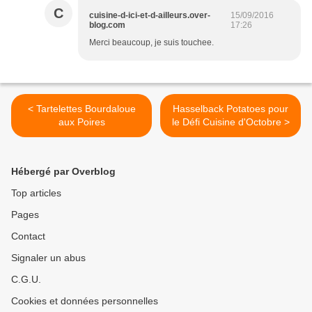
C
cuisine-d-ici-et-d-ailleurs.over-
15/09/2016
blog.com
17:26
Merci beaucoup, je suis touchee.
< Tartelettes Bourdaloue
Hasselback Potatoes pour
aux Poires
le Défi Cuisine d'Octobre >
Hébergé par Overblog
Top articles
Pages
Contact
Signaler un abus
C.G.U.
Cookies et données personnelles