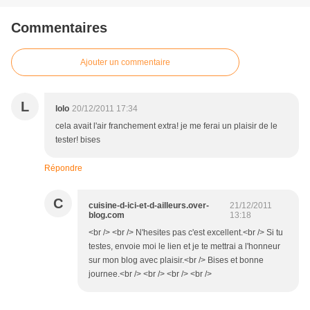
Commentaires
Ajouter un commentaire
L
lolo
20/12/2011 17:34
cela avait l'air franchement extra! je me ferai un plaisir de le
tester! bises
Répondre
C
cuisine-d-ici-et-d-ailleurs.over-
21/12/2011
blog.com
13:18
<br /> <br /> N'hesites pas c'est excellent.<br /> Si tu
testes, envoie moi le lien et je te mettrai a l'honneur
sur mon blog avec plaisir.<br /> Bises et bonne
journee.<br /> <br /> <br /> <br />