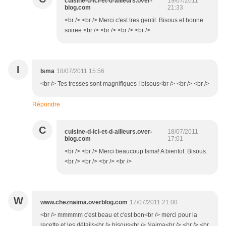
cuisine-d-ici-et-d-ailleurs.over-
19/07/2011
blog.com
21:33
<br /> <br /> Merci c'est tres gentil. Bisous et bonne
soiree.<br /> <br /> <br /> <br />
I
Isma
18/07/2011 15:56
<br /> Tes tresses sont magnifiques ! bisous<br /> <br /> <br />
Répondre
C
cuisine-d-ici-et-d-ailleurs.over-
18/07/2011
blog.com
17:01
<br /> <br /> Merci beaucoup Isma! A bientot. Bisous.
<br /> <br /> <br /> <br />
W
www.cheznaima.overblog.com
17/07/2011 21:00
<br /> mmmmm c'est beau et c'est bon<br /> merci pour la
recette et les détails<br /> bisous<br /> Naima<br /> <br /> <br