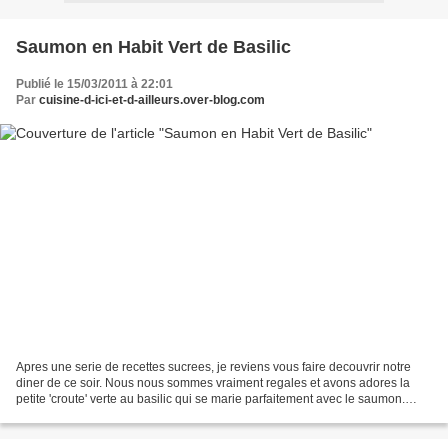
Saumon en Habit Vert de Basilic
Publié le 15/03/2011 à 22:01
Par
cuisine-d-ici-et-d-ailleurs.over-blog.com
Apres une serie de recettes sucrees, je reviens vous faire decouvrir notre
diner de ce soir. Nous nous sommes vraiment regales et avons adores la
petite 'croute' verte au basilic qui se marie parfaitement avec le saumon.
Ingrédients (pour 6 personnes):...