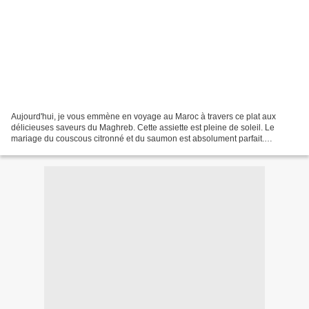
Aujourd'hui, je vous emmène en voyage au Maroc à travers ce plat aux
délicieuses saveurs du Maghreb. Cette assiette est pleine de soleil. Le
mariage du couscous citronné et du saumon est absolument parfait.
Ingrédients (pour 2 personnes): 1 c.à.s. d'huile...