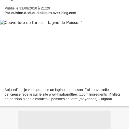
Publié le 31/08/2010 à 21:29
Par
cuisine-d-ici-et-d-ailleurs.over-blog.com
Aujourd'hui, je vous propose un tagine de poisson. J'ai trouve cette
delicieuse recette sur le site www.hijabandthecity.com Ingrédients : 4 fillets
de poisson blanc 3 carottes 3 pommes de terre (moyennes) 1 oignon 1
courgette 1 tomate 1 poivron rouge...