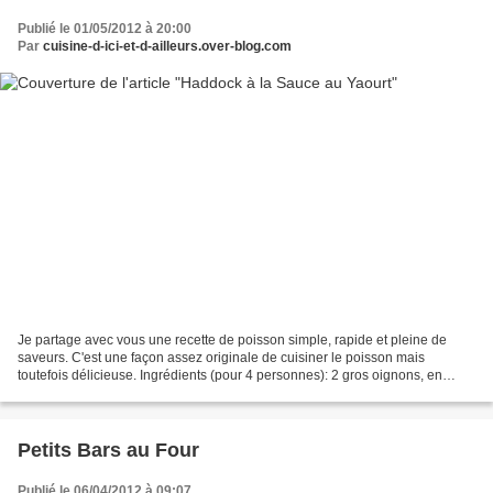
Publié le 01/05/2012 à 20:00
Par
cuisine-d-ici-et-d-ailleurs.over-blog.com
Je partage avec vous une recette de poisson simple, rapide et pleine de
saveurs. C'est une façon assez originale de cuisiner le poisson mais
toutefois délicieuse. Ingrédients (pour 4 personnes): 2 gros oignons, en
rondelles fines 900g de filets de haddock...
Petits Bars au Four
Publié le 06/04/2012 à 09:07