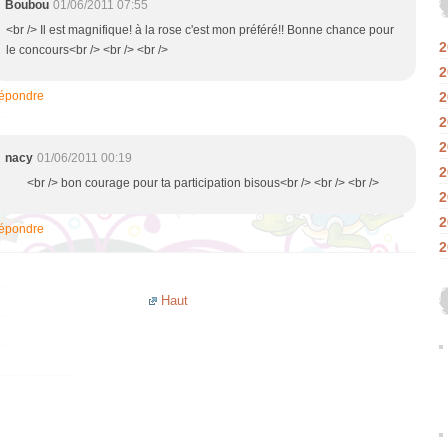
Boubou
01/06/2011 07:55
<br /> Il est magnifique! à la rose c'est mon préféré!! Bonne chance pour
2
le concours<br /> <br /> <br />
2
épondre
2
2
2
nacy
01/06/2011 00:19
2
<br /> bon courage pour ta participation bisous<br /> <br /> <br />
2
2
épondre
2
Haut