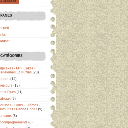
PAGES
ccueil
inks
ontact
CATÉGORIES
upcakes - Mini Cakes -
adeleines Et Muffins
(23)
oupes
(14)
oncours
(13)
etits Fours
(11)
âteaux
(9)
ousses - Flans - Crèmes -
lafoutis Et Panna Cottas
(9)
oissons
(8)
ccompagnements
(6)