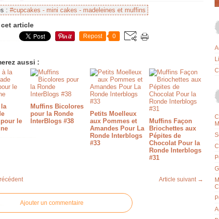
es :
#cupcakes - mini cakes - madeleines et muffins
cet article
Repost
0
A
L
erez aussi :
C
 la
Muffins Bicolores
de
pour la Ronde
Petits Moelleux
C
pour le
InterBlogs #38
aux Pommes et
Muffins Façon
M
ine
Amandes Pour La
Briochettes aux
S
Ronde Interblogs
Pépites de
#33
Chocolat Pour la
C
Ronde Interblogs
#31
P
G
précédent
Article suivant →
M
C
P
Ajouter un commentaire
A