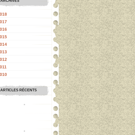
ARCHIVES
018
017
016
015
014
013
012
011
010
ARTICLES RÉCENTS