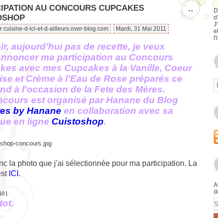
CIPATION AU CONCOURS CUPCAKES
…
D
OSHOP
d
J
r cuisine-d-ici-et-d-ailleurs.over-blog.com
Mardi, 31 Mai 2011
e
l'
r, aujourd’hui pas de recette, je veux
annoncer ma participation au Concours
kes avec mes Cupcakes à la Vanille, Coeur
ise et Crème à l'Eau de Rose préparés ce
d à l'occasion de la Fe
t
e des Mères.
ncours est organisé par Hanane du Blog
tes by Hanane
en collaboration avec sa
ue en ligne
Cuistoshop
.
nc la photo que j'ai sélectionnée pour ma participation. La
est
ICI
.
A
d
E
tot.