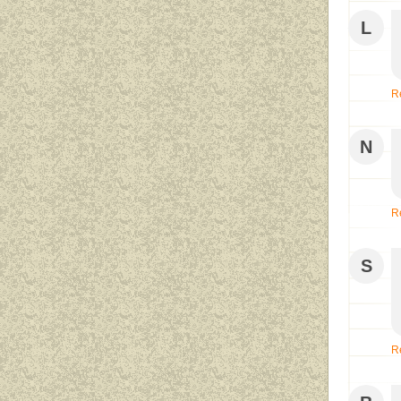
L
R
N
R
S
R