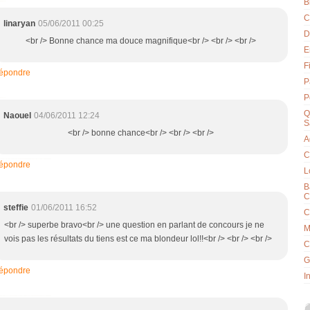
B
C
linaryan
05/06/2011 00:25
D
<br /> Bonne chance ma douce magnifique<br /> <br /> <br />
E
F
épondre
P
P
Q
Naouel
04/06/2011 12:24
S
<br /> bonne chance<br /> <br /> <br />
A
C
épondre
L
B
C
steffie
01/06/2011 16:52
C
<br /> superbe bravo<br /> une question en parlant de concours je ne
M
vois pas les résultats du tiens est ce ma blondeur lol!!<br /> <br /> <br />
C
G
épondre
I