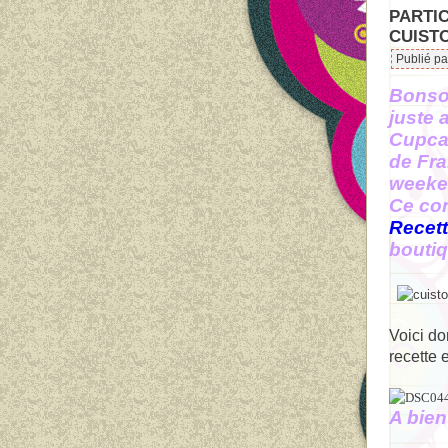
PARTI
CUIST
Publié pa
Bonsoi
juste 
Cupca
de Fra
weeken
Ce co
Recet
boutiq
Voici do
recette 
A bien