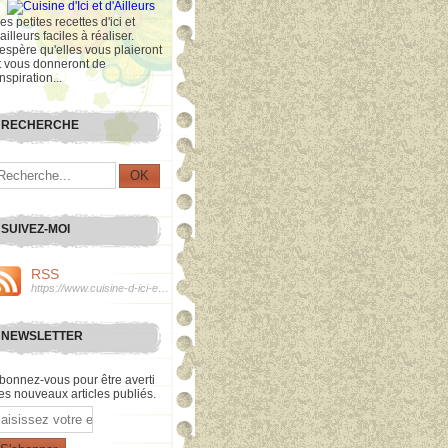
es petites recettes d'ici et
'ailleurs faciles à réaliser.
'espère qu'elles vous plaieront
t vous donneront de
inspiration...
RECHERCHE
SUIVEZ-MOI
RSS
https://www.cuisine-d-ici-et-d-ailleurs.com/rss
NEWSLETTER
bonnez-vous pour être averti
es nouveaux articles publiés.
mail