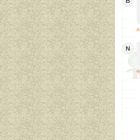
B
R
N
R