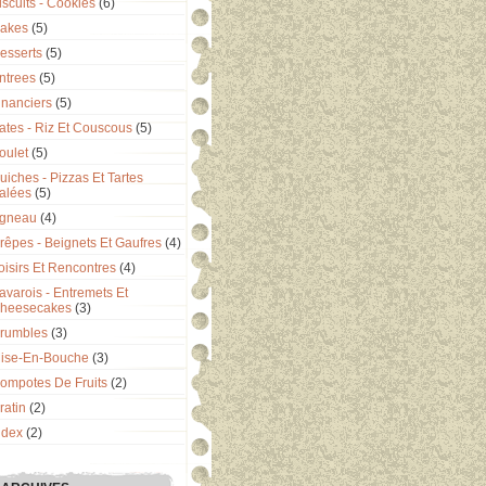
iscuits - Cookies
(6)
akes
(5)
esserts
(5)
ntrees
(5)
inanciers
(5)
ates - Riz Et Couscous
(5)
oulet
(5)
uiches - Pizzas Et Tartes
alées
(5)
gneau
(4)
rêpes - Beignets Et Gaufres
(4)
oisirs Et Rencontres
(4)
avarois - Entremets Et
heesecakes
(3)
rumbles
(3)
ise-En-Bouche
(3)
ompotes De Fruits
(2)
ratin
(2)
ndex
(2)