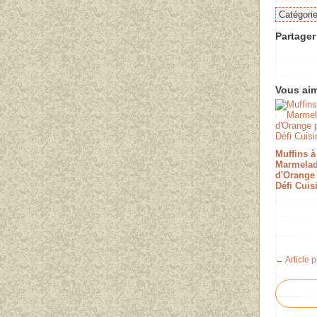
Catégori
Partager 
Vous aim
Muffins à
Marmela
d'Orange 
Défi Cuis
← Article 