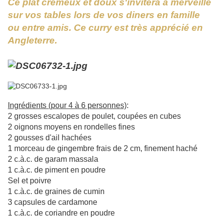
Ce plat crémeux et doux s'invitera à merveille
sur vos tables lors de vos diners en famille
ou entre amis. Ce curry est très apprécié en
Angleterre.
Ingr
édients (pour 4 à 6 personnes)
:
2 grosses escalopes de poulet, coupées en cubes
2 oignons moyens en rondelles fines
2 gousses d'ail hachées
1 morceau de gingembre frais de 2 cm, finement haché
2 c.à.c. de garam massala
1 c.à.c. de piment en poudre
Sel et poivre
1 c.à.c. de graines de cumin
3 capsules de cardamone
1 c.à.c. de coriandre en poudre