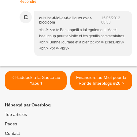
Répondre
C
cuisine-d-ici-et-d-ailleurs.over-
15/05/2012
blog.com
08:33
<br /> <br /> Bon appetit a toi egalement. Merci
beaucoup pour ta visite et tes gentils commentaires.
<br /> Bonne journee et a bientot.<br /> Bises.<br />
<br /> <br /> <br />
< Haddock à la Sauce au
Financiers au Miel pour la
Yaourt
Ronde Interblogs #28 >
Hébergé par Overblog
Top articles
Pages
Contact