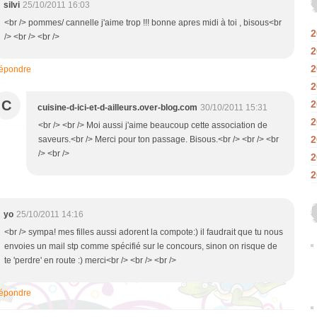
silvi
25/10/2011 16:03
<br /> pommes/ cannelle j'aime trop !!! bonne apres midi à toi , bisous<br
2
/> <br /> <br />
2
2
épondre
2
C
2
cuisine-d-ici-et-d-ailleurs.over-blog.com
30/10/2011 15:31
2
<br /> <br /> Moi aussi j'aime beaucoup cette association de
2
saveurs.<br /> Merci pour ton passage. Bisous.<br /> <br /> <br
/> <br />
2
2
yo
25/10/2011 14:16
<br /> sympa! mes filles aussi adorent la compote:) il faudrait que tu nous
envoies un mail stp comme spécifié sur le concours, sinon on risque de
te 'perdre' en route :) merci<br /> <br /> <br />
épondre