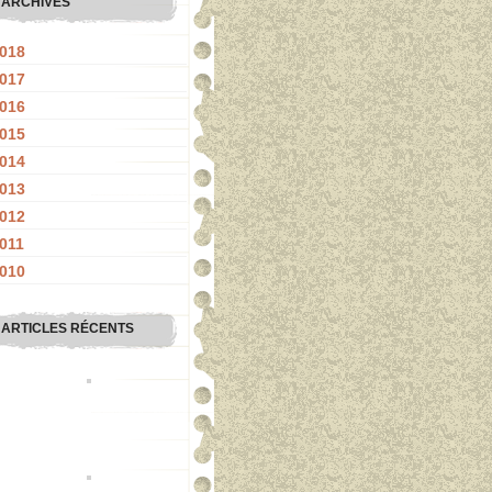
ARCHIVES
018
017
016
015
014
013
012
011
010
ARTICLES RÉCENTS