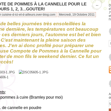
TE DE POMMES À LA CANNELLE POUR LE
…
D
RS 1, 2, 3...GOUTER!
d
J
r cuisine-d-ici-et-d-ailleurs.over-blog.com
Mercredi, 19 Octobre 2011
e
l'
de belles journées très ensoleillées la
e dernière, les températures ont beaucoup
 ces derniers jours, l'automne est bel et bien
. C'est maintenant la pleine saison des
. J'en ai donc profité pour préparer une
ieuse Compote de Pommes à la Cannelle pour
ter de mon fils le weekend dernier. Ce fut un
uccès!
nts
:
A
s pommes à cuire (Bramley pour moi)
d
E
c. de cannelle en poudre