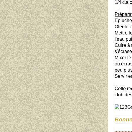
1/4 c.à.
Prépara
Epluche
Oter le 
Mettre 
l'eau pu
Cuire à
s'écrase
Mixer le
ou écras
peu plus
Servir e
Cette re
club des
Bonne