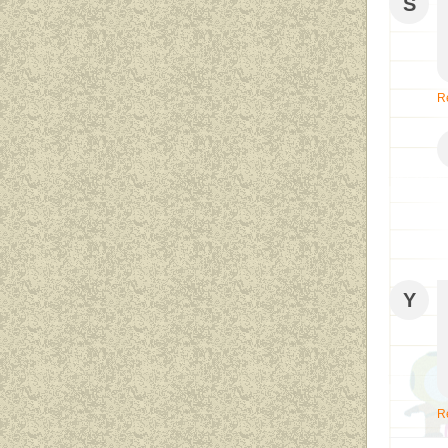
S
R
Y
R