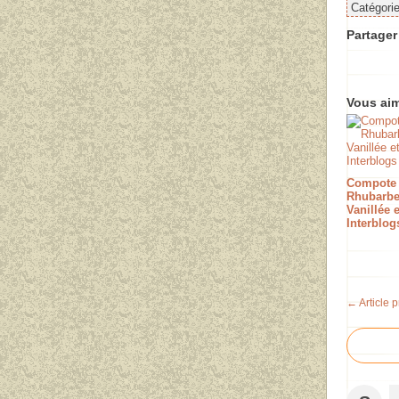
Catégori
Partager 
Vous aim
Compote
Rhubarb
Vanillée 
Interblog
← Article 