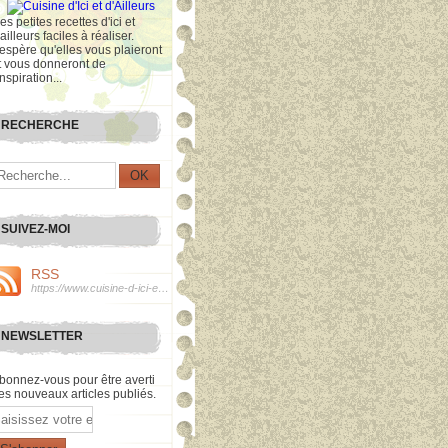
es petites recettes d'ici et
'ailleurs faciles à réaliser.
'espère qu'elles vous plaieront
t vous donneront de
inspiration...
RECHERCHE
SUIVEZ-MOI
RSS
https://www.cuisine-d-ici-et-d-ailleurs.com/rss
NEWSLETTER
bonnez-vous pour être averti
es nouveaux articles publiés.
mail