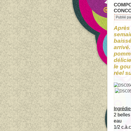
COMPO
CONCOU
Publié pa
Après 
semain
baissé
arrivé
pommes
délic
le gou
réel s
Ingrédie
2 belle
eau
1/2 c.à.