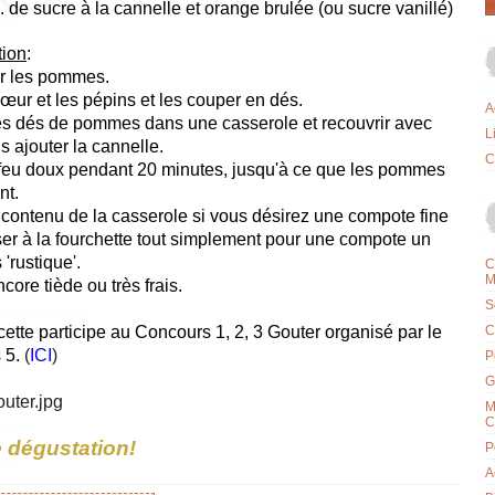
c. de sucre à la cannelle et orange brulée (ou sucre vanillé)
tion
:
r les pommes.
cœur et les pépins et les couper en dés.
A
les dés de pommes dans une casserole et recouvrir avec
L
is ajouter la cannelle.
C
 feu doux pendant 20 minutes, jusqu'à ce que les pommes
nt.
 contenu de la casserole si vous désirez une compote fine
er à la fourchette tout simplement pour une compote un
 'rustique'.
C
M
ncore tiède ou très frais.
S
cette participe au Concours 1, 2, 3 Gouter organisé par le
C
 5.
(
ICI
)
P
G
M
C
 dégustation!
P
A