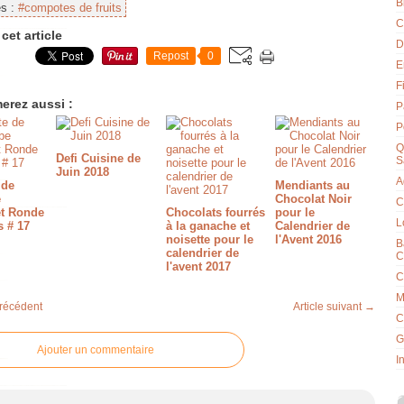
B
es :
#compotes de fruits
C
cet article
D
Repost
0
E
F
erez aussi :
P
P
Q
Defi Cuisine de
S
Juin 2018
A
 de
Mendiants au
e
Chocolat Noir
C
et Ronde
Chocolats fourrés
pour le
L
s # 17
à la ganache et
Calendrier de
noisette pour le
l'Avent 2016
B
calendrier de
C
l'avent 2017
C
M
précédent
Article suivant →
C
G
Ajouter un commentaire
I