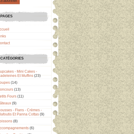
PAGES
ccueil
inks
ontact
CATÉGORIES
upcakes - Mini Cakes -
adeleines Et Muffins
(23)
oupes
(14)
oncours
(13)
etits Fours
(11)
âteaux
(9)
ousses - Flans - Crèmes -
lafoutis Et Panna Cottas
(9)
oissons
(8)
ccompagnements
(6)