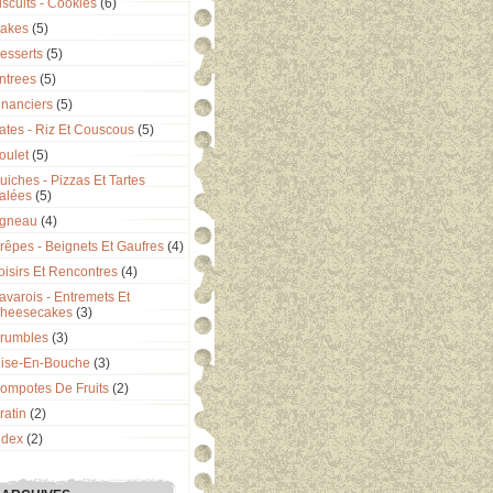
iscuits - Cookies
(6)
akes
(5)
esserts
(5)
ntrees
(5)
inanciers
(5)
ates - Riz Et Couscous
(5)
oulet
(5)
uiches - Pizzas Et Tartes
alées
(5)
gneau
(4)
rêpes - Beignets Et Gaufres
(4)
oisirs Et Rencontres
(4)
avarois - Entremets Et
heesecakes
(3)
rumbles
(3)
ise-En-Bouche
(3)
ompotes De Fruits
(2)
ratin
(2)
ndex
(2)