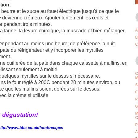
tion
:
beurre
et
le sucre
au fouet électrique jusqu'à ce que le
 devienne crémeux.
Ajouter lentement
les œufs et
r
pendant trois
minutes.
la
farine
,
la
levure chimique
,
la muscade et
bien mélanger
A
.
L
er
pendant au
moins
une
heure
,
de préférence
la nuit
.
C
 pate du réfrigérateur et y incorporer les myrtilles
ment.
ne cuillerée
de
la pate
dans
chaque
caissette
à muffins
, en
lissant
s
eulement
à
moitié
.
C
quelques myrtilles sur le dessus si nécessaire
.
M
ns le
four
réglé à
200C
pendant 20 minutes environ
,
ou
S
ce que
les muffins soient
dorées
sur le dessus
.
C
vec
la crème si utilisée.
P
G
M
 dégustation!
C
P
ttp://www.bbc.co.uk/food/recipes
A