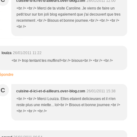
cuisine-d-ici-et-d-ailleurs.over-blog.com
28/01/2011 12:00
<br /> <br /> Merci de ta visite Caroline. Je viens de faire un
petit tour sur ton joli blog egalement que j'ai decouvert que tres
recemment .<br /> Bisous et bonne journee.<br /> <br /> <br />
<br />
louiza
26/01/2011 11:22
<br /> trop tentant tes muffins!!<br /> bisous<br /> <br /> <br />
épondre
C
cuisine-d-ici-et-d-ailleurs.over-blog.com
26/01/2011 15:38
<br /> <br /> Merci Louiza. Elles etaient delicieuses et il n'en
reste plus une miette... lol<br /> Bisous et bonne journee.<br />
<br /> <br /> <br />