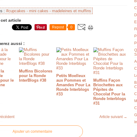
B
C
es :
#cupcakes - mini cakes - madeleines et muffins
D
cet article
E
Repost
0
F
P
erez aussi :
P
Q
S
A
C
 la
Muffins Bicolores
de
pour la Ronde
Petits Moelleux
L
pour le
InterBlogs #38
aux Pommes et
Muffins Façon
B
ine
Amandes Pour La
Briochettes aux
C
Ronde Interblogs
Pépites de
#33
Chocolat Pour la
C
Ronde Interblogs
M
#31
C
G
précédent
Article suivant →
I
Ajouter un commentaire