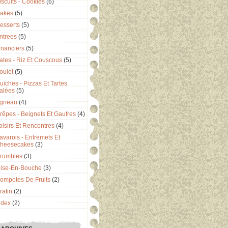
iscuits - Cookies
(6)
akes
(5)
esserts
(5)
ntrees
(5)
inanciers
(5)
ates - Riz Et Couscous
(5)
oulet
(5)
uiches - Pizzas Et Tartes
alées
(5)
gneau
(4)
rêpes - Beignets Et Gaufres
(4)
oisirs Et Rencontres
(4)
avarois - Entremets Et
heesecakes
(3)
rumbles
(3)
ise-En-Bouche
(3)
ompotes De Fruits
(2)
ratin
(2)
ndex
(2)