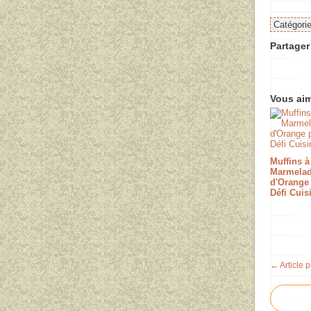
Catégori
Partager 
Vous aim
Muffins à
Marmela
d'Orange 
Défi Cuis
← Article 