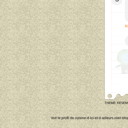
R
THEME: KESEM
Voir le profil de
cuisine-d-ici-et-d-ailleurs.over-bl