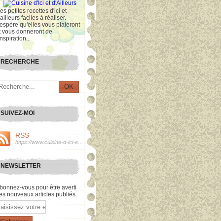
es petites recettes d'ici et
'ailleurs faciles à réaliser.
'espère qu'elles vous plaieront
t vous donneront de
inspiration...
RECHERCHE
SUIVEZ-MOI
RSS
https://www.cuisine-d-ici-et-d-ailleurs.com/rss
NEWSLETTER
bonnez-vous pour être averti
es nouveaux articles publiés.
mail