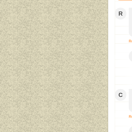
R
R
C
R