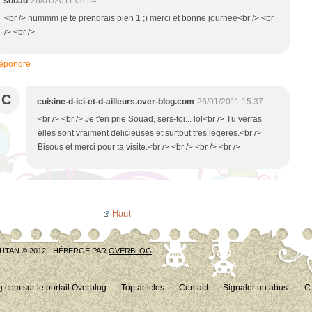
souad
26/01/2011 06:54
<br /> hummm je te prendrais bien 1 ;) merci et bonne journee<br /> <br
/> <br />
épondre
C
cuisine-d-ici-et-d-ailleurs.over-blog.com
26/01/2011 15:37
<br /> <br /> Je t'en prie Souad, sers-toi... lol<br /> Tu verras
elles sont vraiment delicieuses et surtout tres legeres.<br />
Bisous et merci pour ta visite.<br /> <br /> <br /> <br />
Haut
UTAN © 2012 - HÉBERGÉ PAR
OVERBLOG
og.com
sur le portail Overblog
Top articles
Contact
Signaler un abus
C