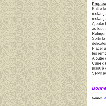
Prépara
Battre
le
mélange
mélange
Ajouter
au fouet
R
éfrigér
Sortir la
délicate
Placer
u
les remp
Ajouter 
Cuire
da
jusqu'à 
Servir
a
Bonne
Source:
h