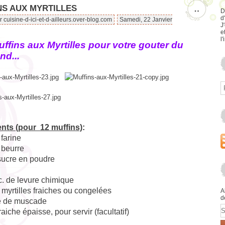
NS AUX MYRTILLES
…
D
d
r cuisine-d-ici-et-d-ailleurs.over-blog.com
Samedi, 22 Janvier
J
e
l'
ffins aux Myrtilles pour votre gouter du
d...
ents (pour 12 muffins)
:
e
farine
 beurre
sucre en poudre
c.
de levure chimique
e
myrtilles fraiches ou congelées
A
d
e
de muscade
E
fraiche épaisse
,
pour
servir (facultatif)