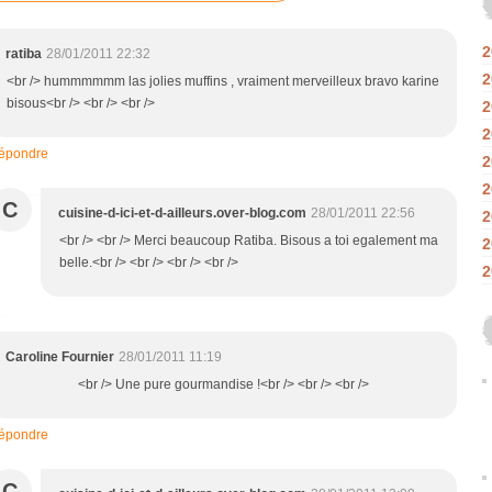
2
ratiba
28/01/2011 22:32
2
<br /> hummmmmm las jolies muffins , vraiment merveilleux bravo karine
bisous<br /> <br /> <br />
2
2
épondre
2
2
C
cuisine-d-ici-et-d-ailleurs.over-blog.com
28/01/2011 22:56
2
<br /> <br /> Merci beaucoup Ratiba. Bisous a toi egalement ma
2
belle.<br /> <br /> <br /> <br />
2
Caroline Fournier
28/01/2011 11:19
<br /> Une pure gourmandise !<br /> <br /> <br />
épondre
C