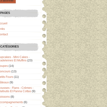
PAGES
ccueil
inks
ontact
CATÉGORIES
upcakes - Mini Cakes -
adeleines Et Muffins
(23)
oupes
(14)
oncours
(13)
etits Fours
(11)
âteaux
(9)
ousses - Flans - Crèmes -
lafoutis Et Panna Cottas
(9)
oissons
(8)
ccompagnements
(6)