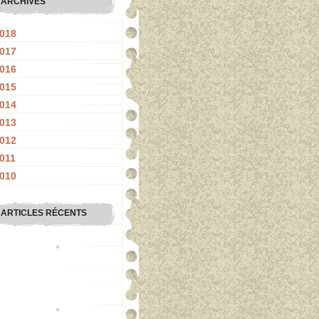
ARCHIVES
018
017
016
015
014
013
012
011
010
ARTICLES RÉCENTS