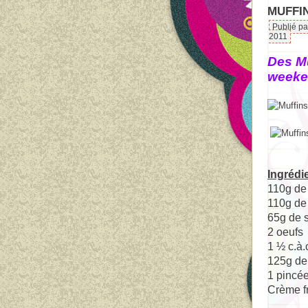
MUFFI
Publié pa
2011
Des Mu
weeken
Ingrédi
110g
d
110g de
65g
de 
2
oeufs
1
½ c.à.
125g
d
1 pincé
Crème