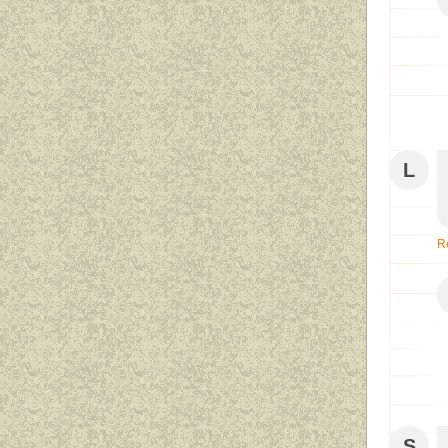
L
R
S