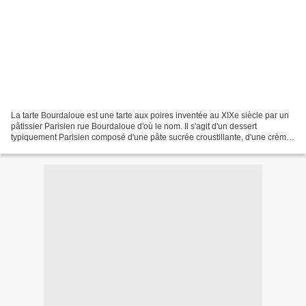
La tarte Bourdaloue est une tarte aux poires inventée au XIXe siècle par un
pâtissier Parisien rue Bourdaloue d'où le nom. Il s'agit d'un dessert
typiquement Parisien composé d'une pâte sucrée croustillante, d'une crème
d'amandes moelleuse et enfin de...