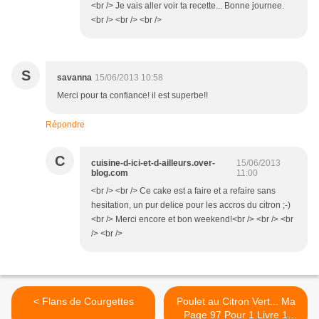
<br /> Je vais aller voir ta recette... Bonne journee.
<br /> <br /> <br />
S
savanna
15/06/2013 10:58
Merci pour ta confiance! il est superbe!!
Répondre
C
cuisine-d-ici-et-d-ailleurs.over-
15/06/2013
blog.com
11:00
<br /> <br /> Ce cake est a faire et a refaire sans
hesitation, un pur delice pour les accros du citron ;-)
<br /> Merci encore et bon weekend!<br /> <br /> <br
/> <br />
< Flans de Courgettes
Poulet au Citron Vert... Ma
Page 97 Pour 1 Livre 1