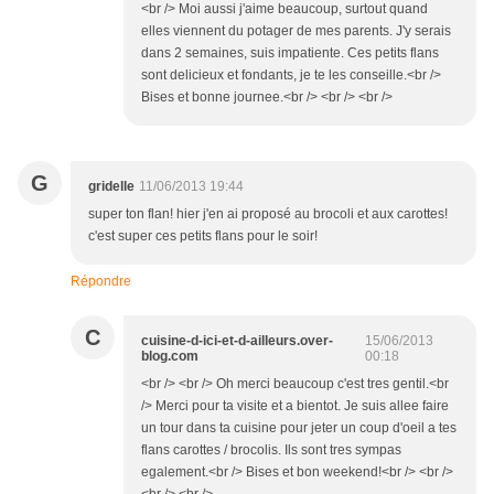
<br /> Moi aussi j'aime beaucoup, surtout quand
elles viennent du potager de mes parents. J'y serais
dans 2 semaines, suis impatiente. Ces petits flans
sont delicieux et fondants, je te les conseille.<br />
Bises et bonne journee.<br /> <br /> <br />
G
gridelle
11/06/2013 19:44
super ton flan! hier j'en ai proposé au brocoli et aux carottes!
c'est super ces petits flans pour le soir!
Répondre
C
cuisine-d-ici-et-d-ailleurs.over-
15/06/2013
blog.com
00:18
<br /> <br /> Oh merci beaucoup c'est tres gentil.<br
/> Merci pour ta visite et a bientot. Je suis allee faire
un tour dans ta cuisine pour jeter un coup d'oeil a tes
flans carottes / brocolis. Ils sont tres sympas
egalement.<br /> Bises et bon weekend!<br /> <br />