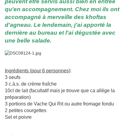
peuvent
ê
tre servis aussi bien en entrée
qu'en accompagnement. Chez moi ils ont
accompagné à merveille des khoftas
d'agneau. Le lendemain, j'ai apporté la
dernière au bureau et l'ai dégustée avec
une belle salade.
Ingré
dients (pour 6 personnes)
:
3 oeufs
3 c.à.s. de crème fraîche
10cl de lait (facultatif mais je trouve que ca allège la
préparation)
3 portions de Vache Qui Rit ou autre fromage fondu
2 petites courgettes
Sel et poivre