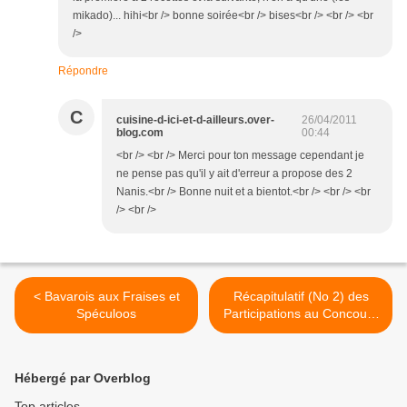
mikado)... hihi<br /> bonne soirée<br /> bises<br /> <br /> <br
/>
Répondre
C
cuisine-d-ici-et-d-ailleurs.over-
26/04/2011
blog.com
00:44
<br /> <br /> Merci pour ton message cependant je
ne pense pas qu'il y ait d'erreur a propose des 2
Nanis.<br /> Bonne nuit et a bientot.<br /> <br /> <br
/> <br />
< Bavarois aux Fraises et
Récapitulatif (No 2) des
Spéculoos
Participations au Concours
'Tea Time Party' >
Hébergé par Overblog
Top articles