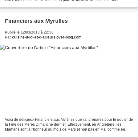
croquants tout en restant moelleux...
Financiers aux Myrtilles
Publié le 12/03/2013 à 22:30
Par
cuisine-d-ici-et-d-ailleurs.over-blog.com
Voici de délicieux Financiers aux Myrtilles que j'ai préparés pour le goûter de
la Fete des Mères Dimanche dernier. Effectivement, en Angleterre, les
Mamans sont à l'honneur au mois de Mars et non pas en Mai comme en
France. J'ai donc la chance de célébrer...