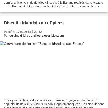
dernier article, voici de délicieux Biscuits à la Banane réalisés dans le cadre
de La Ronde Interblogs de ce mois-ci. J'ai pioché cette recette de biscuits à
la fois croquants et moelleux...
Biscuits Irlandais aux Epices
Publié le 17/03/2013 à 21:12
Par
cuisine-d-ici-et-d-ailleurs.over-blog.com
En ce jour de Saint Patrick, je vous emmène en voyage en Irlande pour
déguster de délicieux Biscuits Irlandais légèrement épicés. Ces biscuits sont
extr ê mement faciles à faire car la pâte se travaille très bien. Ils sont