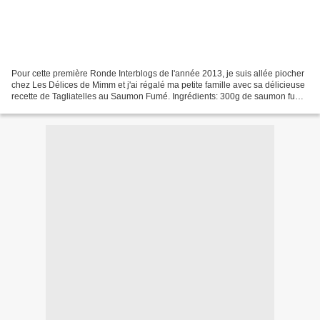
Pour cette première Ronde Interblogs de l'année 2013, je suis allée piocher
chez Les Délices de Mimm et j'ai régalé ma petite famille avec sa délicieuse
recette de Tagliatelles au Saumon Fumé. Ingrédients: 300g de saumon fumé
500g de tagliatelles 400ml...