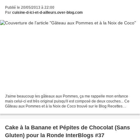
Publié le 20/05/2013 à 22:00
Par
cuisine-d-ici-et-d-ailleurs.over-blog.com
J'aime beaucoup les gâteaux aux Pommes, ça me rappelle mon enfance
mais celui-ci est très original puisqu'il est composé de deux couches... Ce
Gâteau aux Pommes et à la Noix de Coco trouvé sur le Blog Recettes
Gourmandes est très facile à faire et est...
Cake à la Banane et Pépites de Chocolat (Sans
Gluten) pour la Ronde InterBlogs #37