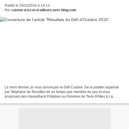
Publié le 24/11/2016 à 14:12
Par
cuisine-d-ici-et-d-ailleurs.over-blog.com
Le mois dernier, je vous annonçais le Défi Cuisine J'ai la patate! organisé
par Stéphane de Recettes.de en temps que membre du jury et vous
proposais des Hasselback Potatoes ou Pommes de Terre Rôties à La
Suédoise qui accompagneront à merveille vos plats...